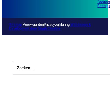
Contac
Bezorg
Sitemap
Voorwaarden
Privacyverklaring
Webdesign &
Development door
Singh Creative
Search
...