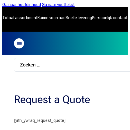
Ga naar hoofdinhoud
Ga naar voettekst
Totaal assortiment
Ruime voorraad
Snelle levering
Persoonlijk contact
Search
...
Request a Quote
[yith_ywraq_request_quote]