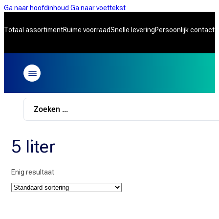
Ga naar hoofdinhoud
Ga naar voettekst
Totaal assortiment
Ruime voorraad
Snelle levering
Persoonlijk contact
Search
...
5 liter
Enig resultaat