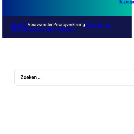
Bezorg
Sitemap
Voorwaarden
Privacyverklaring
Webdesign &
Development door
Singh Creative
Search
...