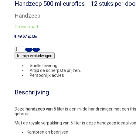
Handzeep 500 ml eurofles – 12 stuks per doo
Handzeep
Op voorraad
€
49,87
ex. btw
Handzeep
500
ml
In mijn winkelwagen
eurofles
-
Snelle levering
12
Altijd de scherpste prijzen.
stuks
Persoonlijk advies
per
doos
aantal
Beschrijving
Deze
handzeep van 5 liter
is een milde handreiniger met een fri
gebruik.
Met de royale verpakking van 5 liter is deze handzeep ideaal voo
Kantoren en bedrijven