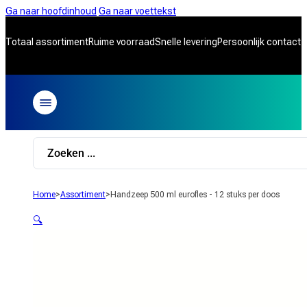
Ga naar hoofdinhoud
Ga naar voettekst
Totaal assortiment
Ruime voorraad
Snelle levering
Persoonlijk contact
Search
...
Home
>
Assortiment
>
Handzeep 500 ml eurofles - 12 stuks per doos
🔍