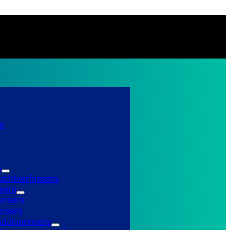
s
s
uchtverfrissers
sers
ensers
nsers
ddispensers