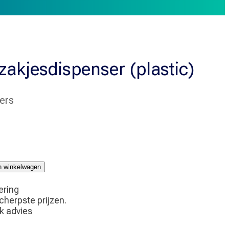
akjesdispenser (plastic)
ers
ispenser
jn winkelwagen
ering
scherpste prijzen.
jk advies