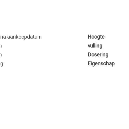
r na aankoopdatum
Hoogte
m
vulling
m
Dosering
kg
Eigenschap