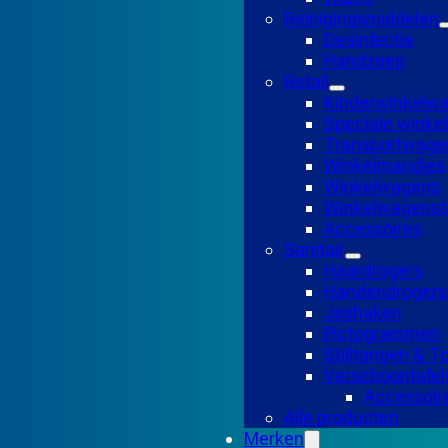
Reinigingsmiddelen
Desinfectie
Handzeep
Retail
Kinderwinkelw
Speciale wink
Transportwage
Winkelmandjes
Winkelwagens
Winkelwagensta
Accessoires
Sanitair
Haardrogers
Handendrogers
Jashaken
Pictogrammen
Stijltangen & 
Verschoontafel
Accessoir
Alle producten
Merken