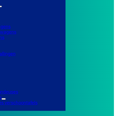
agens
elwagens
ns
llingen
Tondeuses
s
es verschoontafels