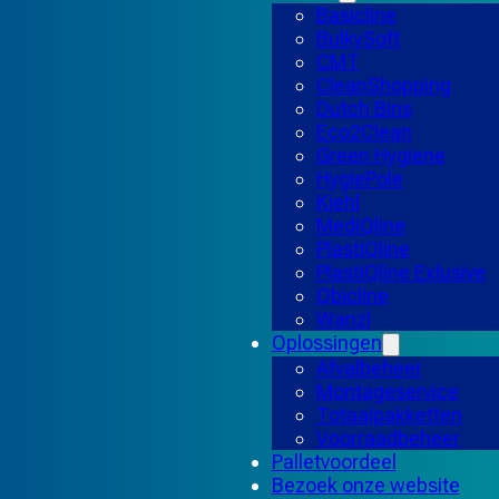
Basicline
BulkySoft
CMT
CleanShopping
Dutch Bins
Eco2Clean
Green Hygiene
HygiePole
Kiehl
MediQline
PlastiQline
PlastiQline Exlusive
Qbicline
Wanzl
Oplossingen
Afvalbeheer
Montageservice
Totaalpakketten
Voorraadbeheer
Palletvoordeel
Bezoek onze website