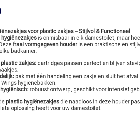
g
ënezakjes voor plastic zakjes – Stijlvol & Functioneel
 hygiënezakjes
is onmisbaar in elk damestoilet, maar hoef
. Deze
fraai vormgegeven houder
is een praktische en stijlv
elke badkamer.
plastic zakjes:
cartridges passen perfect en blijven stevig
haakjes.
elijk:
pak met één handeling een zakje en sluit het afval n
e Wings hygiënebakken.
hygiënisch:
robuust ontwerp, geschikt voor intensief geb
 de
plastic hygiënezakjes
die naadloos in deze houder pas
lete oplossing heeft voor uw damestoilet.