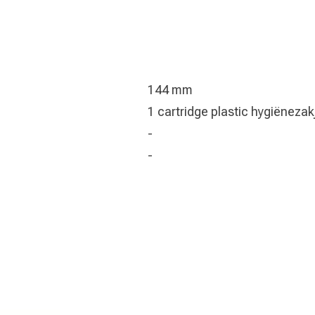
144 mm
1 cartridge plastic hygiënezak
-
-