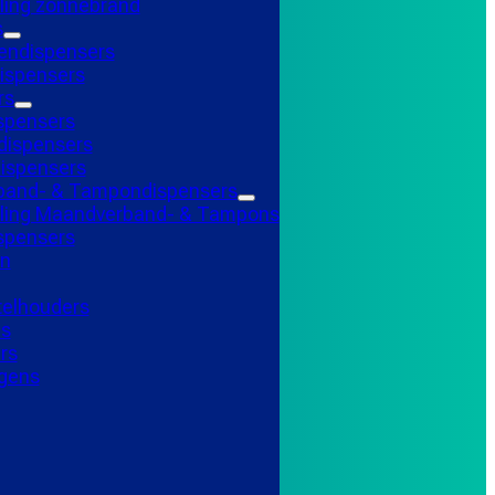
ling zonnebrand
s
endispensers
ispensers
rs
spensers
ispensers
ispensers
and- & Tampondispensers
lling Maandverband- & Tampons
ispensers
n
telhouders
ns
rs
gens