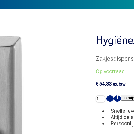
Hygiënez
Zakjesdispens
Op voorraad
€
54,33
ex. btw
Hygiënezakjesd
In mi
(plastic)
aantal
Snelle lev
Altijd de 
Persoonli