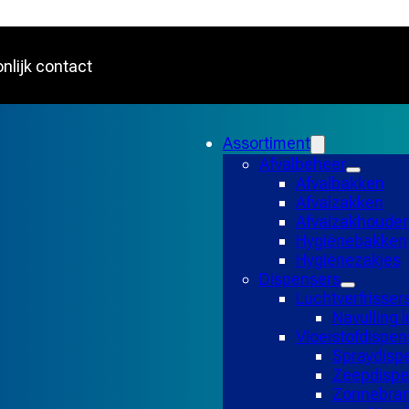
nlijk contact
Assortiment
Afvalbeheer
Afvalbakken
Afvalzakken
Afvalzakhouder
Hygiënebakken
Hygiënezakjes
Dispensers
Luchtverfrisser
Navulling l
Vloeistofdispen
Spraydisp
Zeepdispe
Zonnebran