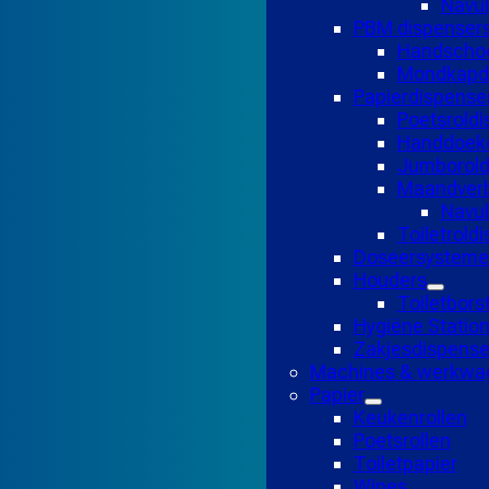
Navul
PBM dispenser
Handscho
Mondkapd
Papierdispense
Poetsroldi
Handdoekd
Jumborold
Maandverb
Navu
Toiletrold
Doseersysteme
Houders
Toiletbors
Hygiëne Statio
Zakjesdispense
Machines & werkwa
Papier
Keukenrollen
Poetsrollen
Toiletpapier
Wipes