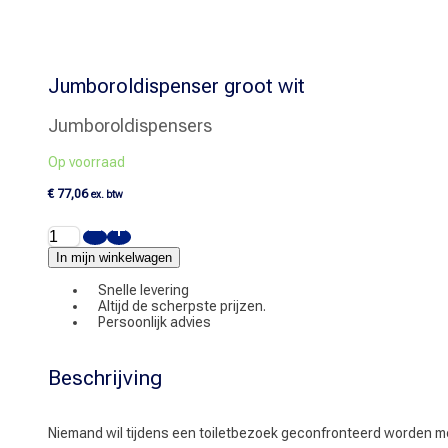
Jumboroldispenser groot wit
Jumboroldispensers
Op voorraad
€
77,06
ex. btw
Jumboroldispenser
groot
wit
In mijn winkelwagen
aantal
Snelle levering
Altijd de scherpste prijzen.
Persoonlijk advies
Beschrijving
Niemand wil tijdens een toiletbezoek geconfronteerd worden met d