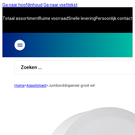
Ga naar hoofdinhoud
Ga naar voettekst
Totaal assortiment
Ruime voorraad
Snelle levering
Persoonlijk contact
Search
...
Home
>
Assortiment
>
Jumboroldispenser groot wit