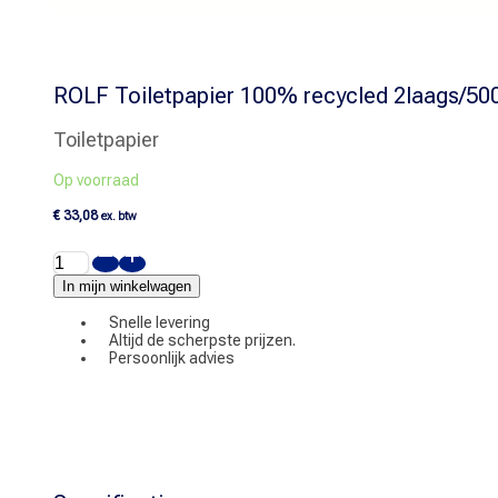
ROLF Toiletpapier 100% recycled 2laags/500
Toiletpapier
Op voorraad
€
33,08
ex. btw
ROLF
Toiletpapier
100%
In mijn winkelwagen
recycled
2laags/500
Snelle levering
vel
Altijd de scherpste prijzen.
aantal
Persoonlijk advies