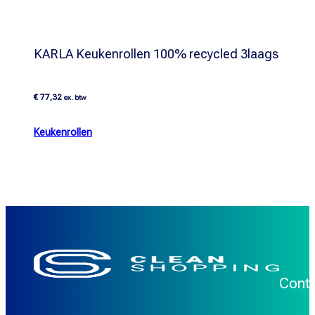
KARLA Keukenrollen 100% recycled 3laags
€
77,32
ex. btw
Keukenrollen
Cont