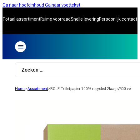
Ga naar hoofdinhoud
Ga naar voettekst
Totaal assortiment
Ruime voorraad
Snelle levering
Persoonlijk contact
Search
...
Home
>
Assortiment
>
ROLF Toiletpapier 100% recycled 2laags/500 vel