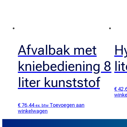
Afvalbak met
H
kniebediening 8
li
liter kunststof
€
42,
wink
€
76,44
Toevoegen aan
ex. btw
winkelwagen