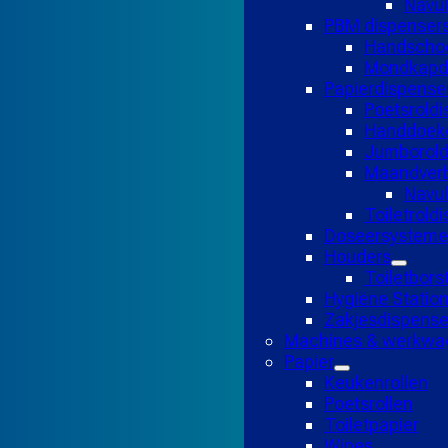
Navul
PBM dispenser
Handscho
Mondkapd
Papierdispense
Poetsroldi
Handdoekd
Jumborold
Maandverb
Navu
Toiletrold
Doseersysteme
Houders
Toiletbors
Hygiëne Statio
Zakjesdispense
Machines & werkwa
Papier
Keukenrollen
Poetsrollen
Toiletpapier
Wipes