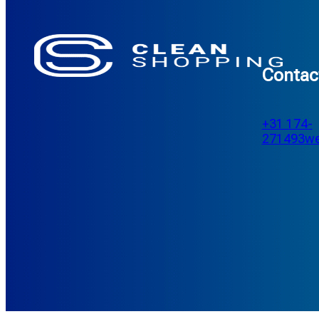
Contac
+31 174-
271493
we