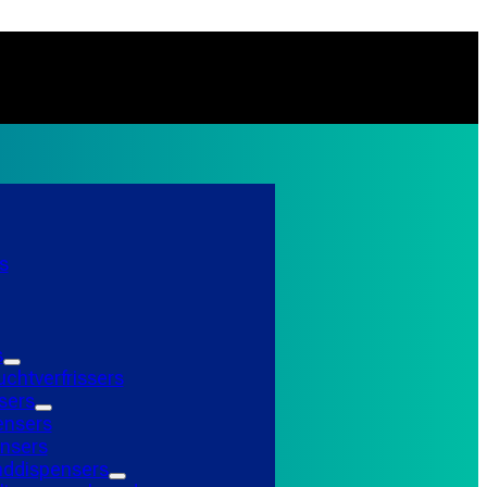
s
s
uchtverfrissers
sers
ensers
nsers
ddispensers