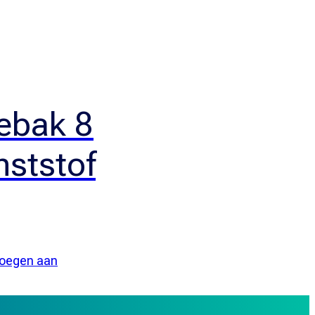
ebak 8
unststof
oegen aan