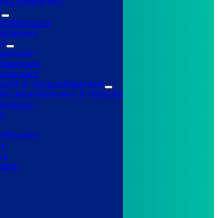
ling zonnebrand
s
endispensers
ispensers
rs
spensers
ispensers
ispensers
and- & Tampondispensers
lling Maandverband- & Tampons
ispensers
n
telhouders
ns
rs
gens