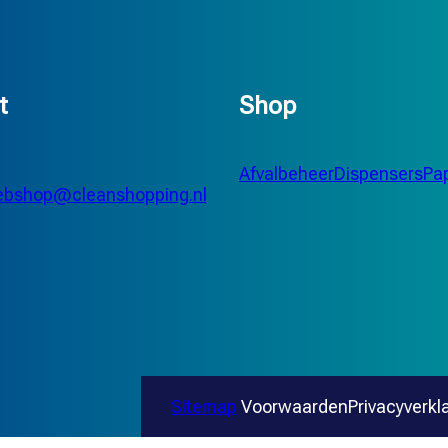
t
Shop
Afvalbeheer
Dispensers
Pap
bshop@cleanshopping.nl
Sitemap
Voorwaarden
Privacyverkl