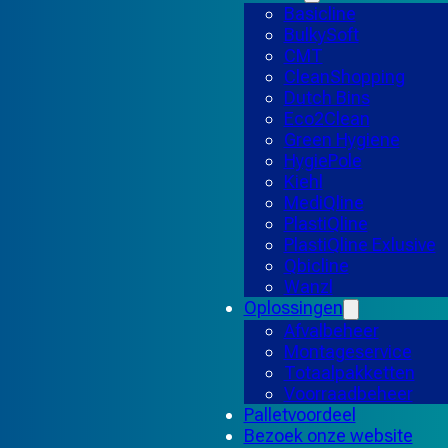
Basicline
BulkySoft
CMT
CleanShopping
Dutch Bins
Eco2Clean
Green Hygiene
HygiePole
Kiehl
MediQline
PlastiQline
PlastiQline Exlusive
Qbicline
Wanzl
Oplossingen
Afvalbeheer
Montageservice
Totaalpakketten
Voorraadbeheer
Palletvoordeel
Bezoek onze website