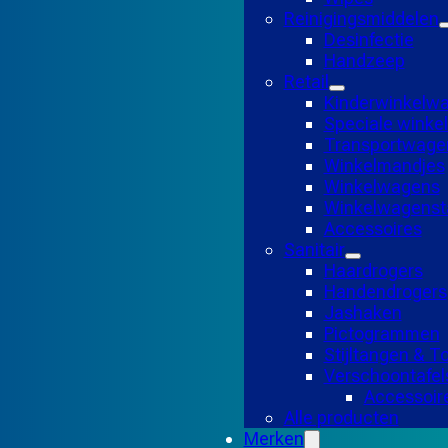
Reinigingsmiddelen
Desinfectie
Handzeep
Retail
Kinderwinkelw
Speciale wink
Transportwage
Winkelmandjes
Winkelwagens
Winkelwagensta
Accessoires
Sanitair
Haardrogers
Handendrogers
Jashaken
Pictogrammen
Stijltangen & 
Verschoontafel
Accessoir
Alle producten
Merken