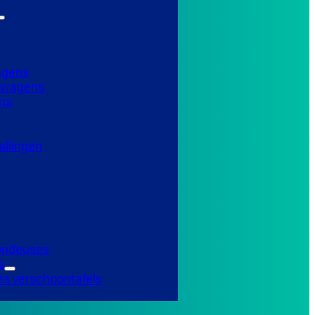
agens
elwagens
ns
llingen
Tondeuses
s
es verschoontafels