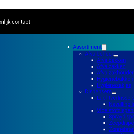
nlijk contact
Assortiment
Afvalbeheer
Afvalbakken
Afvalzakken
Afvalzakhouder
Hygiënebakken
Hygiënezakjes
Dispensers
Luchtverfrisser
Navulling l
Vloeistofdispen
Spraydisp
Zeepdispe
Zonnebran