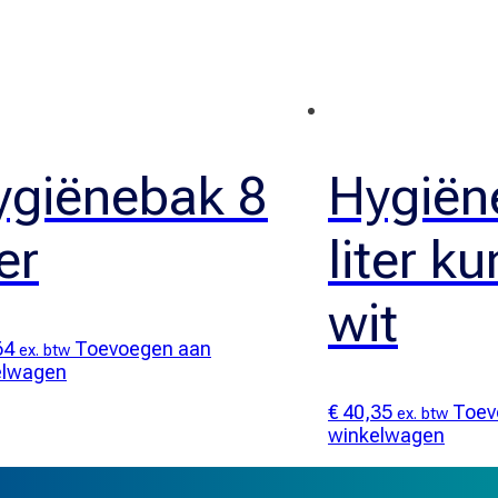
ygiënebak 8
Hygiën
ter
liter k
wit
64
Toevoegen aan
ex. btw
elwagen
€
40,35
Toev
ex. btw
winkelwagen