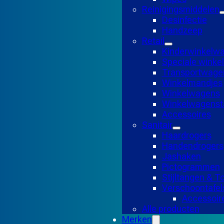
Reinigingsmiddelen
Desinfectie
Handzeep
Retail
Kinderwinkelw
Speciale wink
Transportwage
Winkelmandjes
Winkelwagens
Winkelwagensta
Accessoires
Sanitair
Haardrogers
Handendrogers
Jashaken
Pictogrammen
Stijltangen & 
Verschoontafel
Accessoir
Alle producten
Merken