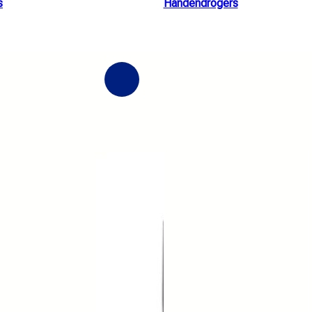
s
Handendrogers