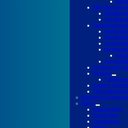
Navul
PBM dispenser
Handscho
Mondkapd
Papierdispense
Poetsroldi
Handdoekd
Jumborold
Maandverb
Navu
Toiletrold
Doseersysteme
Houders
Toiletbors
Hygiëne Statio
Zakjesdispense
Machines & werkwa
Papier
Keukenrollen
Poetsrollen
Toiletpapier
Wipes