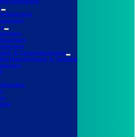
ling zonnebrand
s
endispensers
ispensers
rs
spensers
ispensers
ispensers
and- & Tampondispensers
lling Maandverband- & Tampons
ispensers
n
telhouders
ns
rs
gens