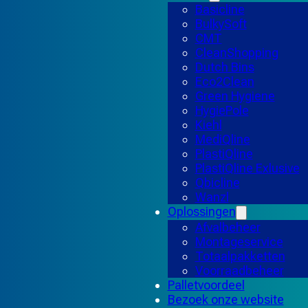
Basicline
BulkySoft
CMT
CleanShopping
Dutch Bins
Eco2Clean
Green Hygiene
HygiePole
Kiehl
MediQline
PlastiQline
PlastiQline Exlusive
Qbicline
Wanzl
Oplossingen
Afvalbeheer
Montageservice
Totaalpakketten
Voorraadbeheer
Palletvoordeel
Bezoek onze website