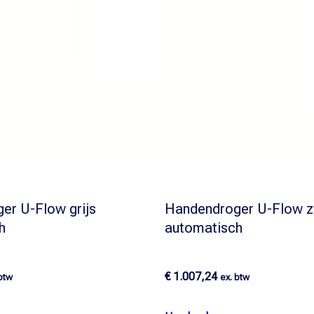
er U-Flow grijs
Handendroger U-Flow z
h
automatisch
€
1.007,24
 btw
ex. btw