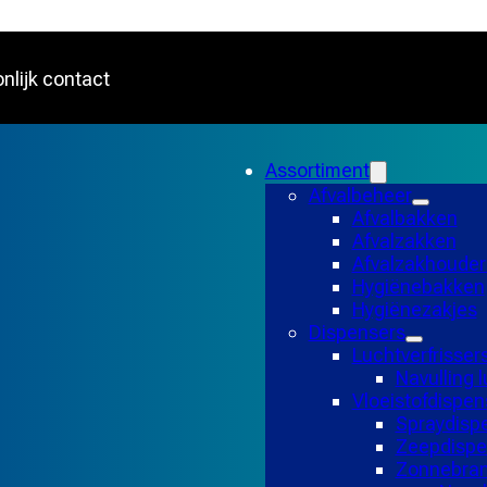
nlijk contact
Assortiment
Afvalbeheer
Afvalbakken
Afvalzakken
Afvalzakhouder
Hygiënebakken
Hygiënezakjes
Dispensers
Luchtverfrisser
Navulling l
Vloeistofdispen
Spraydisp
Zeepdispe
Zonnebran