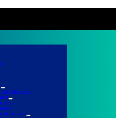
s
s
uchtverfrissers
sers
ensers
nsers
ddispensers