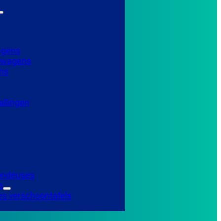
agens
elwagens
ns
llingen
Tondeuses
s
es verschoontafels