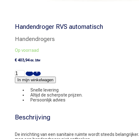
Handendroger RVS automatisch
Handendrogers
Op voorraad
€
403,94
ex. btw
Handendroger
RVS
automatisch
In mijn winkelwagen
aantal
Snelle levering
Altijd de scherpste prijzen.
Persoonlijk advies
Beschrijving
De inrichting van een sanitaire ruimte wordt steeds belangrijke