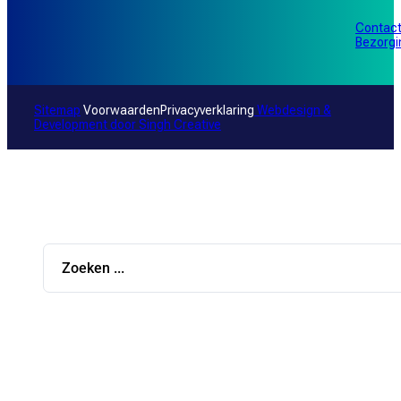
Contac
Bezorg
Sitemap
Voorwaarden
Privacyverklaring
Webdesign &
Development door
Singh Creative
Search
...