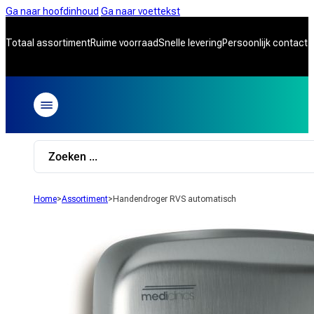
Ga naar hoofdinhoud
Ga naar voettekst
Totaal assortiment
Ruime voorraad
Snelle levering
Persoonlijk contact
Search
...
Home
>
Assortiment
>
Handendroger RVS automatisch