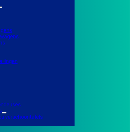
agens
elwagens
ns
llingen
Tondeuses
s
es verschoontafels