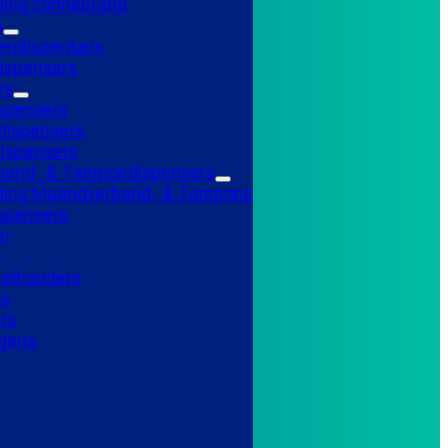
ling zonnebrand
s
endispensers
ispensers
rs
spensers
ispensers
ispensers
and- & Tampondispensers
lling Maandverband- & Tampons
ispensers
n
telhouders
ns
rs
gens