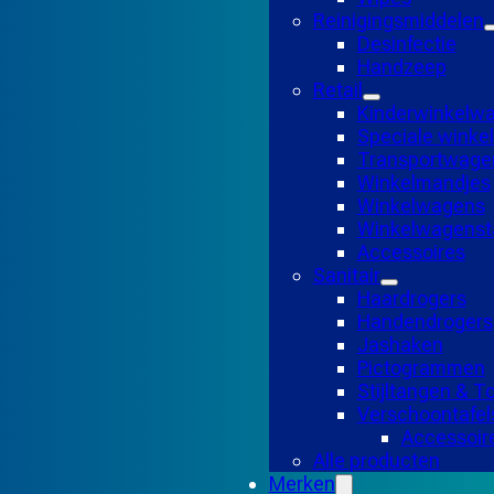
Reinigingsmiddelen
Desinfectie
Handzeep
Retail
Kinderwinkelw
Speciale wink
Transportwage
Winkelmandjes
Winkelwagens
Winkelwagensta
Accessoires
Sanitair
Haardrogers
Handendrogers
Jashaken
Pictogrammen
Stijltangen & 
Verschoontafel
Accessoir
Alle producten
Merken