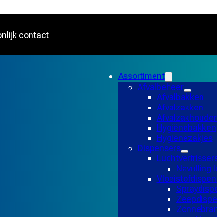
nlijk contact
Assortiment
Afvalbeheer
Afvalbakken
Afvalzakken
Afvalzakhouder
Hygiënebakken
Hygiënezakjes
Dispensers
Luchtverfrisser
Navulling l
Vloeistofdispen
Spraydisp
Zeepdispe
Zonnebran