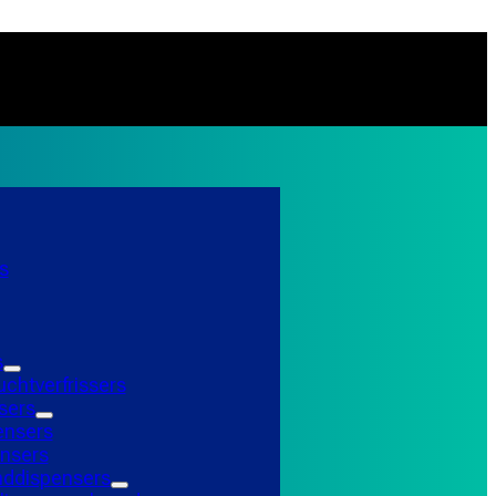
s
s
uchtverfrissers
sers
ensers
nsers
ddispensers