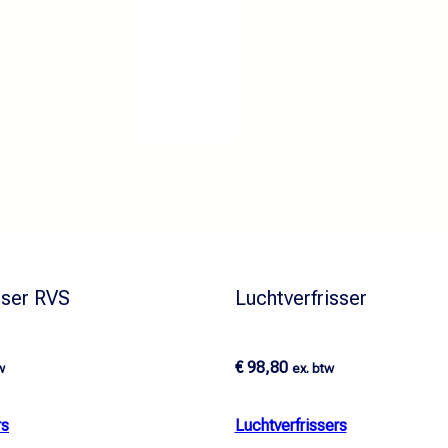
sser RVS
Luchtverfrisser
€
98,80
w
ex. btw
rs
Luchtverfrissers