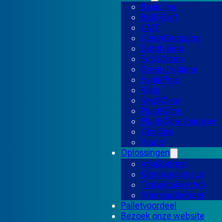
Basicline
BulkySoft
CMT
CleanShopping
Dutch Bins
Eco2Clean
Green Hygiene
HygiePole
Kiehl
MediQline
PlastiQline
PlastiQline Exlusive
Qbicline
Wanzl
Oplossingen
Afvalbeheer
Montageservice
Totaalpakketten
Voorraadbeheer
Palletvoordeel
Bezoek onze website