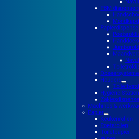
Navul
PBM dispenser
Handscho
Mondkapd
Papierdispense
Poetsroldi
Handdoekd
Jumborold
Maandverb
Navu
Toiletrold
Doseersysteme
Houders
Toiletbors
Hygiëne Statio
Zakjesdispense
Machines & werkwa
Papier
Keukenrollen
Poetsrollen
Toiletpapier
Wipes