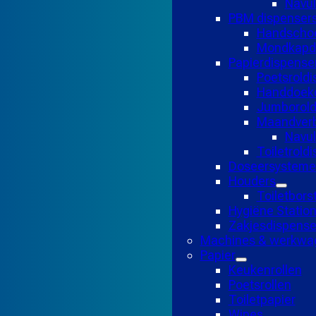
Navul
PBM dispenser
Handscho
Mondkapd
Papierdispense
Poetsroldi
Handdoekd
Jumborold
Maandverb
Navu
Toiletrold
Doseersysteme
Houders
Toiletbors
Hygiëne Statio
Zakjesdispense
Machines & werkwa
Papier
Keukenrollen
Poetsrollen
Toiletpapier
Wipes