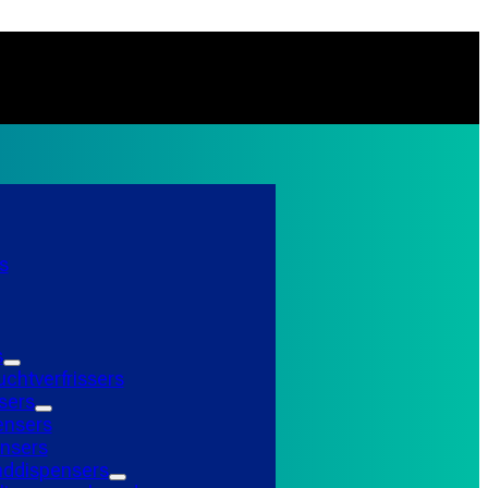
s
s
uchtverfrissers
sers
ensers
nsers
ddispensers