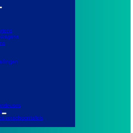
agens
elwagens
ns
llingen
Tondeuses
s
es verschoontafels