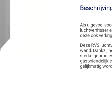
Beschrijvin
Als u gevoel voo
luchtverfrisser 
deze ook verkrij
Deze RVS luchtve
wand. Dankzij he
sterke geurbele
gastvriendelijk 
gelijkmatig word