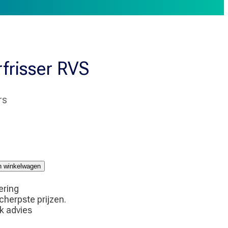
frisser RVS
rs
jn winkelwagen
ering
scherpste prijzen.
jk advies