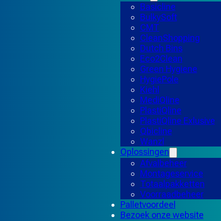
Basicline
BulkySoft
CMT
CleanShopping
Dutch Bins
Eco2Clean
Green Hygiene
HygiePole
Kiehl
MediQline
PlastiQline
PlastiQline Exlusive
Qbicline
Wanzl
Oplossingen
Afvalbeheer
Montageservice
Totaalpakketten
Voorraadbeheer
Palletvoordeel
Bezoek onze website