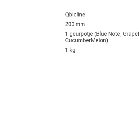
Qbicline
200 mm
1 geurpotje (Blue Note, Grapefr
CucumberMelon)
1 kg