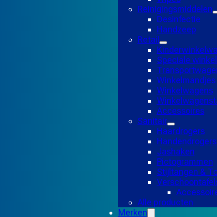
Reinigingsmiddelen
Desinfectie
Handzeep
Retail
Kinderwinkelw
Speciale wink
Transportwage
Winkelmandjes
Winkelwagens
Winkelwagensta
Accessoires
Sanitair
Haardrogers
Handendrogers
Jashaken
Pictogrammen
Stijltangen & 
Verschoontafel
Accessoir
Alle producten
Merken