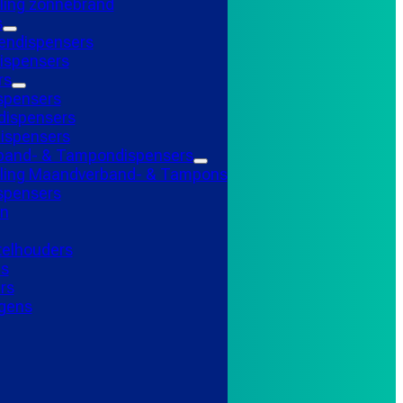
ling zonnebrand
s
endispensers
ispensers
rs
spensers
ispensers
ispensers
and- & Tampondispensers
lling Maandverband- & Tampons
ispensers
n
telhouders
ns
rs
gens