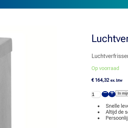
Luchtver
Luchtverfrisse
Op voorraad
€
164,32
ex. btw
Luchtverfrisser
In mi
RVS
aantal
Snelle lev
Altijd de 
Persoonli