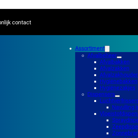
nlijk contact
Assortiment
Afvalbeheer
Afvalbakken
Afvalzakken
Afvalzakhouder
Hygiënebakken
Hygiënezakjes
Dispensers
Luchtverfrisser
Navulling l
Vloeistofdispen
Spraydisp
Zeepdispe
Zonnebran