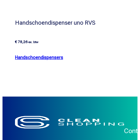
Handschoendispenser uno RVS
€
78,26
ex. btw
Handschoendispensers
Cont