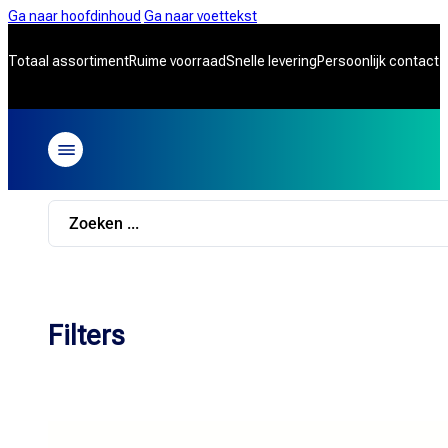
Ga naar hoofdinhoud
Ga naar voettekst
Totaal assortiment
Ruime voorraad
Snelle levering
Persoonlijk contact
Search
...
Filters