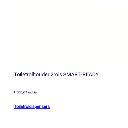
Toiletrolhouder 2rols SMART-READY
€
300,67
ex. btw
Toiletroldispensers