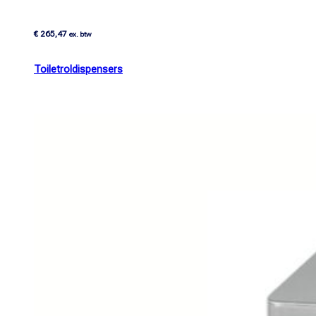
€
265,47
ex. btw
Toiletroldispensers