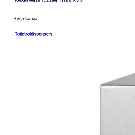
Reserverolhouder 1rols RVS
€
60,18
ex. btw
Toiletroldispensers