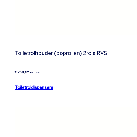
Toiletrolhouder (doprollen) 2rols RVS
€
250,62
ex. btw
Toiletroldispensers