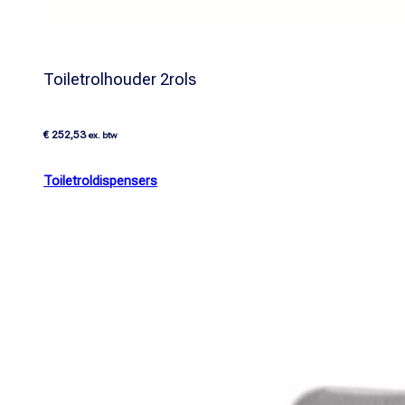
Toiletrolhouder 2rols
€
252,53
ex. btw
Toiletroldispensers