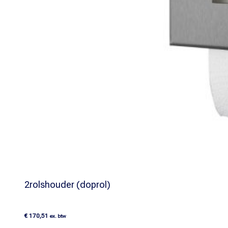
2rolshouder (doprol)
€
170,51
ex. btw