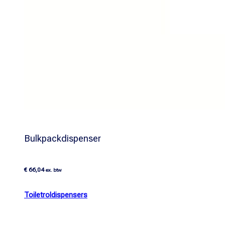
Bulkpackdispenser
€
66,04
ex. btw
Toiletroldispensers