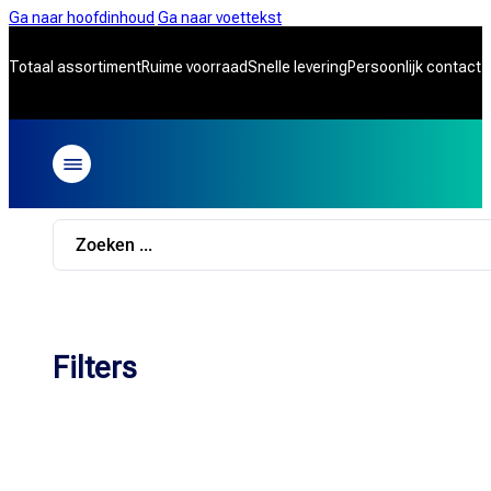
Ga naar hoofdinhoud
Ga naar voettekst
Totaal assortiment
Ruime voorraad
Snelle levering
Persoonlijk contact
Search
...
Filters