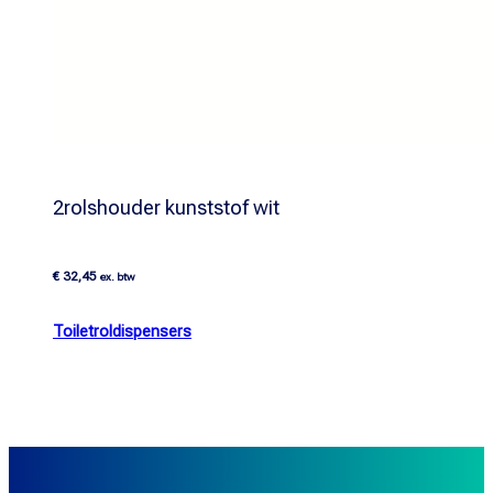
2rolshouder kunststof wit
€
32,45
ex. btw
Toiletroldispensers