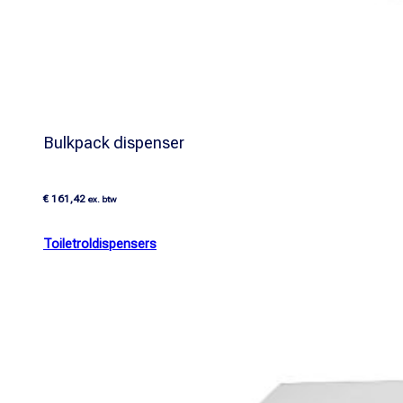
Bulkpack dispenser
€
161,42
ex. btw
Toiletroldispensers