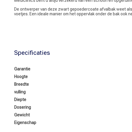
Mediclinics bent u altijd verzekerd van een schoon en opgeruimd
De ontwerper van deze zwart gepoedercoate afvalbak weet als g
voetjes. Een ideale manier om het oppervlak onder de bak ook n
Specificaties
Garantie
Hoogte
Breedte
vulling
Diepte
Dosering
Gewicht
Eigenschap