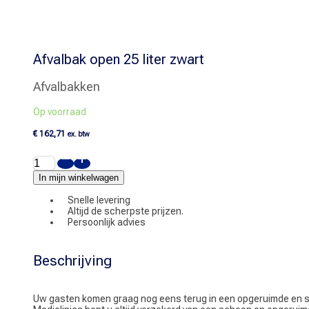
Afvalbak open 25 liter zwart
Afvalbakken
Op voorraad
€
162,71
ex. btw
Afvalbak
open
25
In mijn winkelwagen
liter
zwart
Snelle levering
aantal
Altijd de scherpste prijzen.
Persoonlijk advies
Beschrijving
Uw gasten komen graag nog eens terug in een opgeruimde en scho