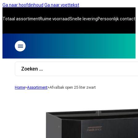
Ga naar hoofdinhoud
Ga naar voettekst
Totaal assortiment
Ruime voorraad
Snelle levering
Persoonlijk contact
Search
...
Home
>
Assortiment
>
Afvalbak open 25 liter zwart