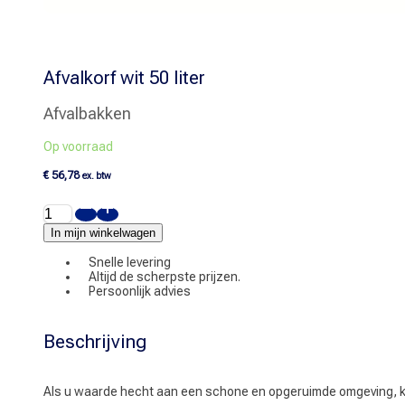
Afvalkorf wit 50 liter
Afvalbakken
Op voorraad
€
56,78
ex. btw
Afvalkorf
wit
50
In mijn winkelwagen
liter
aantal
Snelle levering
Altijd de scherpste prijzen.
Persoonlijk advies
Beschrijving
Als u waarde hecht aan een schone en opgeruimde omgeving, kies