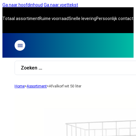
Ga naar hoofdinhoud
Ga naar voettekst
Totaal assortiment
Ruime voorraad
Snelle levering
Persoonlijk contact
Search
...
Home
>
Assortiment
>
Afvalkorf wit 50 liter