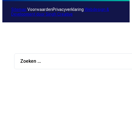
Sitemap
Voorwaarden
Privacyverklaring
Webdesign &
Development door
Singh Creative
Search
...