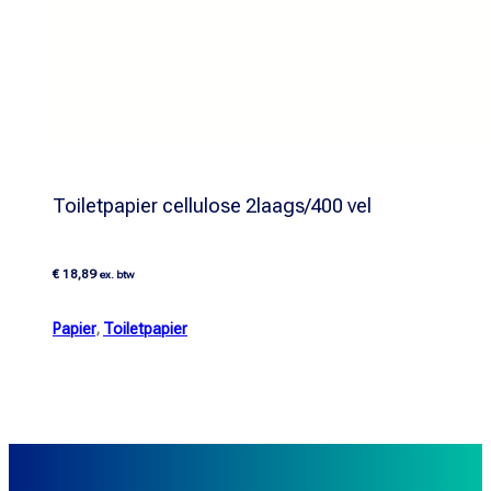
Toiletpapier cellulose 2laags/400 vel
€
18,89
ex. btw
Papier
,
Toiletpapier