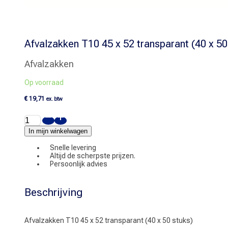
Afvalzakken T10 45 x 52 transparant (40 x 50
Afvalzakken
Op voorraad
€
19,71
ex. btw
Afvalzakken
T10
45
In mijn winkelwagen
x
52
Snelle levering
transparant
Altijd de scherpste prijzen.
(40
Persoonlijk advies
x
50
stuks)
Beschrijving
aantal
Afvalzakken T10 45 x 52 transparant (40 x 50 stuks)