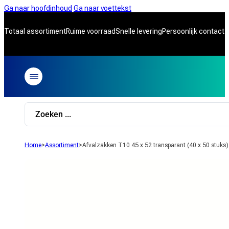
Ga naar hoofdinhoud
Ga naar voettekst
Totaal assortiment
Ruime voorraad
Snelle levering
Persoonlijk contact
Search
...
Home
>
Assortiment
>
Afvalzakken T10 45 x 52 transparant (40 x 50 stuks)