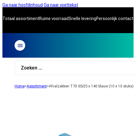
Ga naar hoofdinhoud
Ga naar voettekst
Totaal assortiment
Ruime voorraad
Snelle levering
Persoonlijk contact
Search
...
Home
>
Assortiment
>
Afvalzakken T70 65/25 x 140 blauw (10 x 10 stuks)