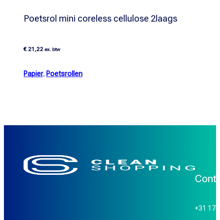
Poetsrol mini coreless cellulose 2laags
€
21,22
ex. btw
Papier
,
Poetsrollen
Cont
+31 17