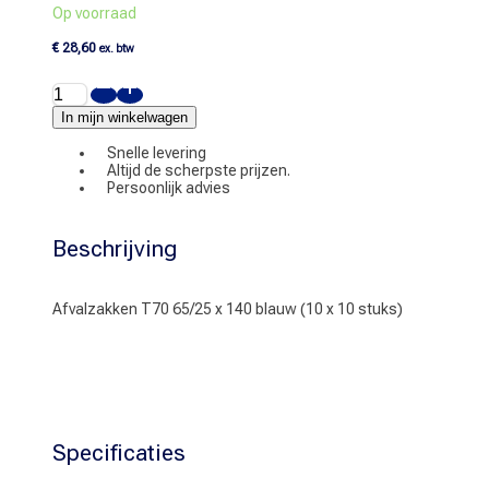
Op voorraad
€
28,60
ex. btw
Afvalzakken
T70
65/25
In mijn winkelwagen
x
140
Snelle levering
blauw
Altijd de scherpste prijzen.
(10
Persoonlijk advies
x
10
stuks)
Beschrijving
aantal
Afvalzakken T70 65/25 x 140 blauw (10 x 10 stuks)
Specificaties