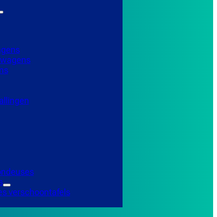
agens
elwagens
ns
llingen
Tondeuses
s
es verschoontafels