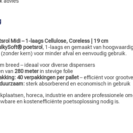
jk advies
g
rol Midi – 1-laags Cellulose, Coreless | 19 cm
lkySoft® poetsrol
, 1-laags en gemaakt van hoogwaardig
(zonder kern) voor minder afval en eenvoudig gebruik.
m breed – ideaal voor diverse dispensers
en van
280 meter
in stevige folie
akking:
40 verpakkingen per pallet
– efficiënt voor grootv
 duurzaam:
sterk absorberend en economisch in gebruik
rkplaatsen, horeca, industrie en andere professionele o
wbare en kostenefficiënte poetsoplossing nodig is.