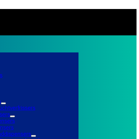
s
s
uchtverfrissers
sers
ensers
nsers
ddispensers