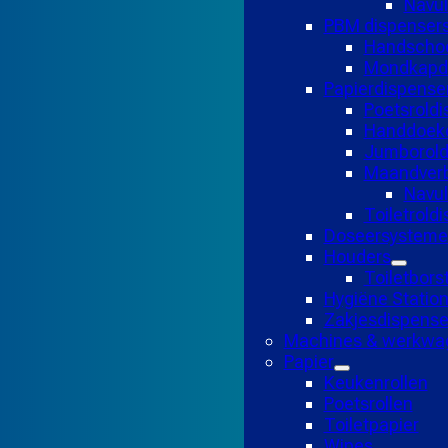
Navul
PBM dispenser
Handscho
Mondkapd
Papierdispense
Poetsroldi
Handdoekd
Jumborold
Maandverb
Navu
Toiletrold
Doseersysteme
Houders
Toiletbors
Hygiëne Statio
Zakjesdispense
Machines & werkwa
Papier
Keukenrollen
Poetsrollen
Toiletpapier
Wipes