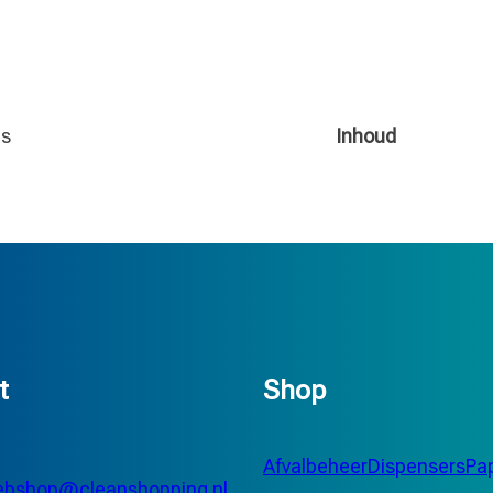
gs
Inhoud
t
Shop
Afvalbeheer
Dispensers
Pap
bshop@cleanshopping.nl