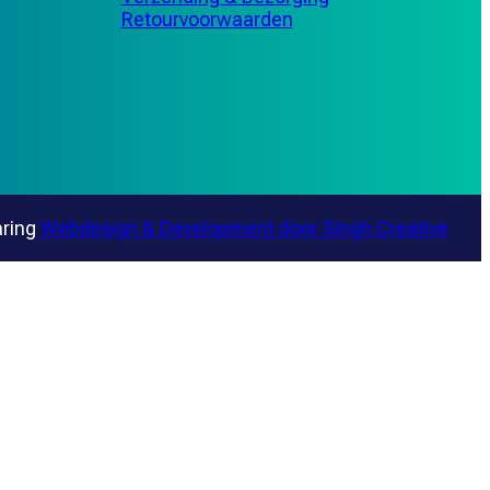
Retourvoorwaarden
aring
Webdesign & Development door
Singh Creative