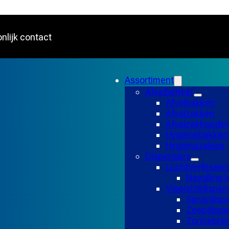
nlijk contact
Assortiment
Afvalbeheer
Afvalbakken
Afvalzakken
Afvalzakhouder
Hygiënebakken
Hygiënezakjes
Dispensers
Luchtverfrisser
Navulling l
Vloeistofdispen
Spraydisp
Zeepdispe
Zonnebran