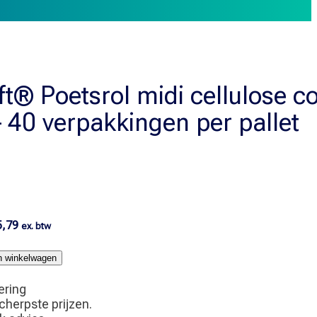
t® Poetsrol midi cellulose c
 40 verpakkingen per pallet
l
onkelijke
Huidige
5,79
ex. btw
prijs
is:
jn winkelwagen
6,84.
€ 1.035,79.
ering
scherpste prijzen.