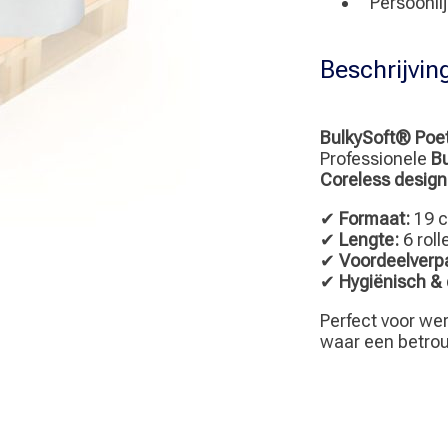
Persoonli
1laags
-
40
Beschrijvin
verpakkingen
per
pallet
BulkySoft® Poets
aantal
Professionele
Bu
Coreless design
✔
Formaat:
19 c
✔
Lengte:
6 roll
✔
Voordeelverp
✔
Hygiënisch &
Perfect voor we
waar een betrou