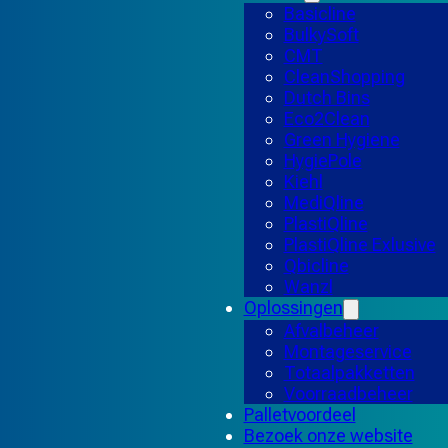
Basicline
BulkySoft
CMT
CleanShopping
Dutch Bins
Eco2Clean
Green Hygiene
HygiePole
Kiehl
MediQline
PlastiQline
PlastiQline Exlusive
Qbicline
Wanzl
Oplossingen
Afvalbeheer
Montageservice
Totaalpakketten
Voorraadbeheer
Palletvoordeel
Bezoek onze website