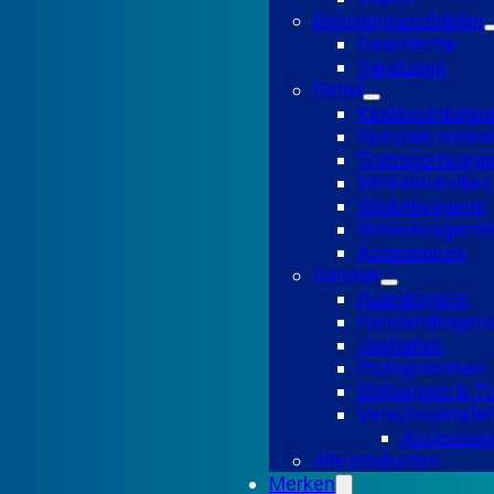
Reinigingsmiddelen
Desinfectie
Handzeep
Retail
Kinderwinkelw
Speciale wink
Transportwage
Winkelmandjes
Winkelwagens
Winkelwagensta
Accessoires
Sanitair
Haardrogers
Handendrogers
Jashaken
Pictogrammen
Stijltangen & 
Verschoontafel
Accessoir
Alle producten
Merken