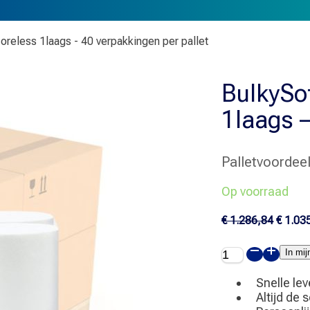
oreless 1laags - 40 verpakkingen per pallet
BulkySof
1laags –
Palletvoordee
Op voorraad
Oorspr
€
1.286,84
€
1.03
prijs
was:
BulkySoft®
In mi
€ 1.28
Poetsrol
midi
Snelle lev
cellulose
Altijd de 
coreless