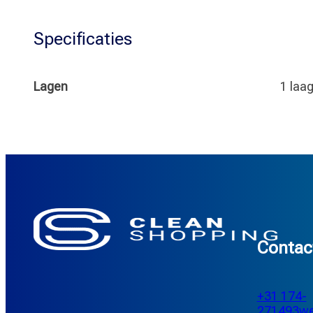
Specificaties
Lagen
1 laa
Contac
+31 174-
271493
we