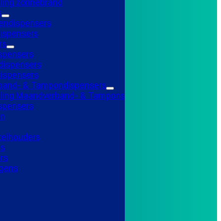
ling zonnebrand
s
endispensers
ispensers
rs
spensers
ispensers
ispensers
and- & Tampondispensers
lling Maandverband- & Tampons
ispensers
n
telhouders
ns
rs
gens