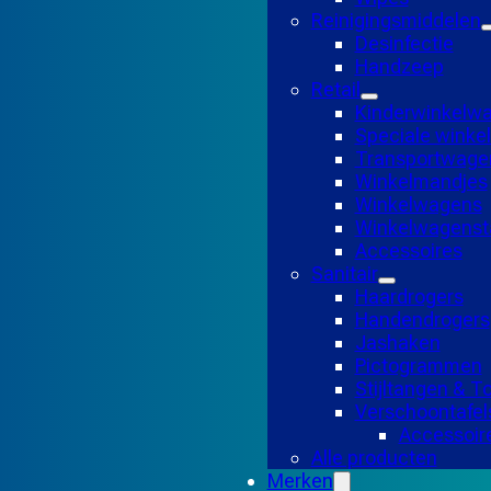
Reinigingsmiddelen
Desinfectie
Handzeep
Retail
Kinderwinkelw
Speciale wink
Transportwage
Winkelmandjes
Winkelwagens
Winkelwagensta
Accessoires
Sanitair
Haardrogers
Handendrogers
Jashaken
Pictogrammen
Stijltangen & 
Verschoontafel
Accessoir
Alle producten
Merken