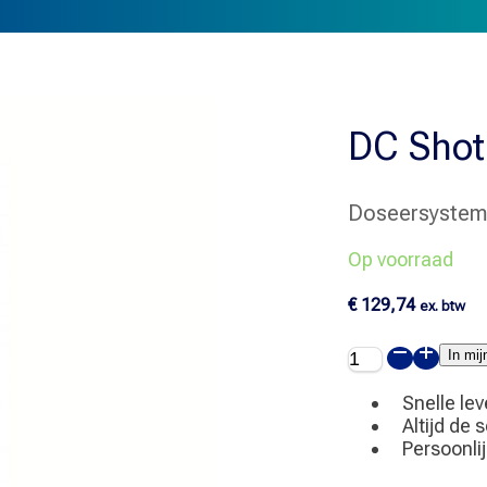
DC Shot
Doseersyste
Op voorraad
€
129,74
ex. btw
DC
In mi
Shot
Bottle
Snelle lev
aantal
Altijd de 
Persoonli