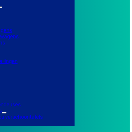
agens
elwagens
ns
llingen
Tondeuses
s
es verschoontafels