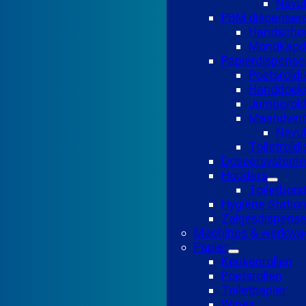
Navul
PBM dispenser
Handscho
Mondkapd
Papierdispense
Poetsroldi
Handdoekd
Jumborold
Maandverb
Navu
Toiletrold
Doseersysteme
Houders
Toiletbors
Hygiëne Statio
Zakjesdispense
Machines & werkwa
Papier
Keukenrollen
Poetsrollen
Toiletpapier
Wipes