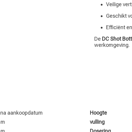
Veilige ver
Geschikt v
Efficiënt 
De
DC Shot Bott
werkomgeving.
r na aankoopdatum
Hoogte
mm
vulling
mm
Dosering