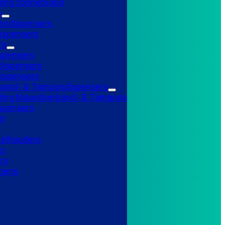
ling zonnebrand
s
endispensers
ispensers
rs
spensers
ispensers
ispensers
and- & Tampondispensers
lling Maandverband- & Tampons
ispensers
n
telhouders
ns
rs
gens