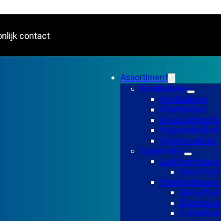
nlijk contact
Assortiment
Afvalbeheer
Afvalbakken
Afvalzakken
Afvalzakhouder
Hygiënebakken
Hygiënezakjes
Dispensers
Luchtverfrisser
Navulling l
Vloeistofdispen
Spraydisp
Zeepdispe
Zonnebran