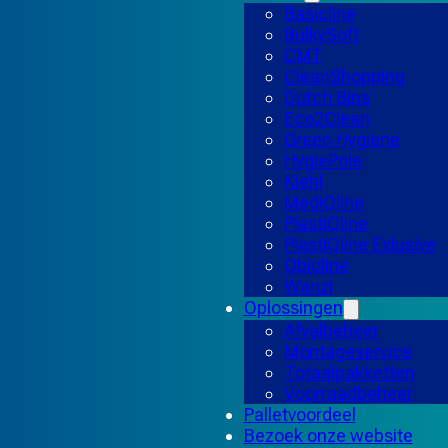
Basicline
BulkySoft
CMT
CleanShopping
Dutch Bins
Eco2Clean
Green Hygiene
HygiePole
Kiehl
MediQline
PlastiQline
PlastiQline Exlusive
Qbicline
Wanzl
Oplossingen
Afvalbeheer
Montageservice
Totaalpakketten
Voorraadbeheer
Palletvoordeel
Bezoek onze website