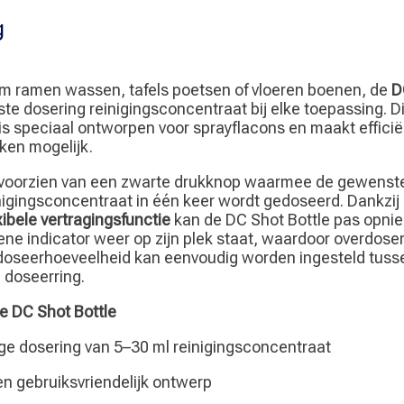
g
om ramen wassen, tafels poetsen of vloeren boenen, de
D
iste dosering reinigingsconcentraat bij elke toepassing. D
s speciaal ontworpen voor sprayflacons en maakt efficië
ken mogelijk.
s voorzien van een zwarte drukknop waarmee de gewenst
nigingsconcentraat in één keer wordt gedoseerd. Dankzij
ibele vertragingsfunctie
kan de DC Shot Bottle pas opni
ne indicator weer op zijn plek staat, waardoor overdose
doseerhoeveelheid kan eenvoudig worden ingesteld tus
 doseerring.
e DC Shot Bottle
e dosering van 5–30 ml reinigingsconcentraat
en gebruiksvriendelijk ontwerp