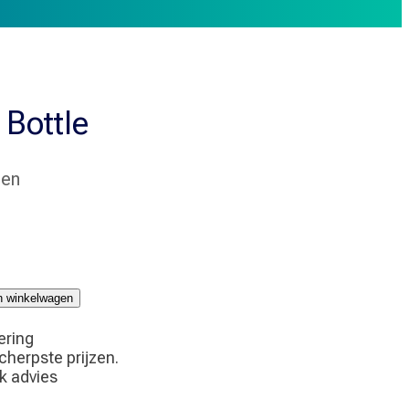
 Bottle
men
jn winkelwagen
ering
scherpste prijzen.
jk advies