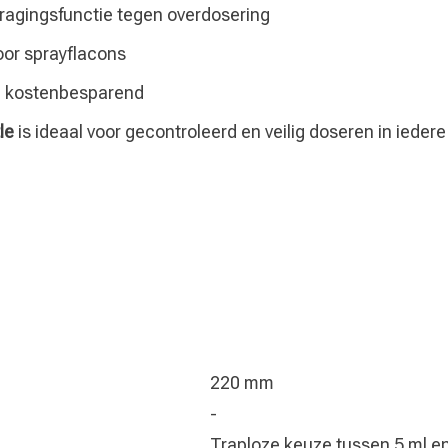
tragingsfunctie tegen overdosering
oor sprayflacons
en kostenbesparend
le
is ideaal voor gecontroleerd en veilig doseren in iedere
220 mm
-
Traploze keuze tussen 5 ml e