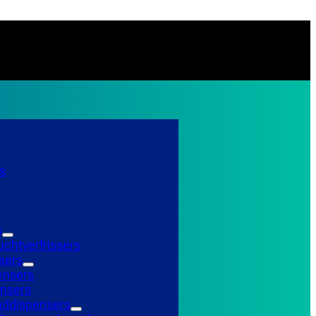
s
s
uchtverfrissers
sers
ensers
nsers
ddispensers