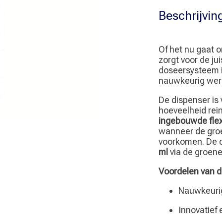
Beschrijvin
Of het nu gaat 
zorgt voor de ju
doseersysteem i
nauwkeurig wer
De dispenser i
hoeveelheid rei
ingebouwde flex
wanneer de groe
voorkomen. De 
ml
via de groene
Voordelen van d
Nauwkeurig
Innovatief 