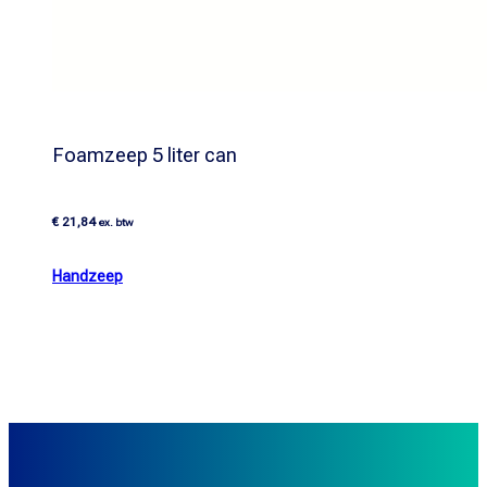
Foamzeep 5 liter can
€
21,84
ex. btw
Handzeep