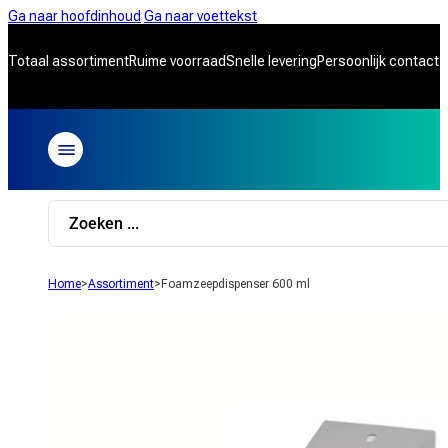
Ga naar hoofdinhoud
Ga naar voettekst
Totaal assortiment
Ruime voorraad
Snelle levering
Persoonlijk contact
Search
...
Home
>
Assortiment
>
Foamzeepdispenser 600 ml