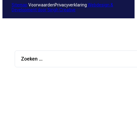
Sitemap
Voorwaarden
Privacyverklaring
Webdesign &
Development door
Singh Creative
Search
...