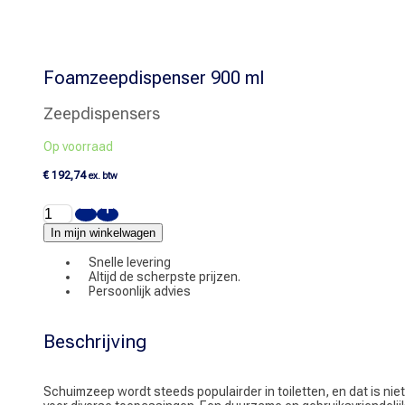
Foamzeepdispenser 900 ml
Zeepdispensers
Op voorraad
€
192,74
ex. btw
Foamzeepdispenser
900
ml
In mijn winkelwagen
aantal
Snelle levering
Altijd de scherpste prijzen.
Persoonlijk advies
Beschrijving
Schuimzeep wordt steeds populairder in toiletten, en dat is niet 