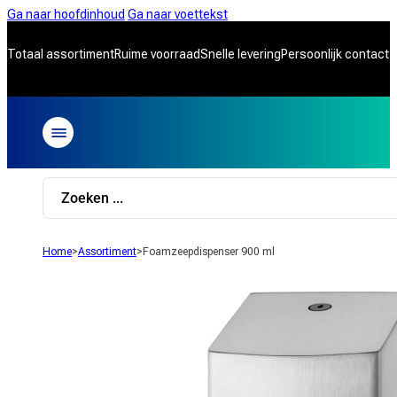
Ga naar hoofdinhoud
Ga naar voettekst
Totaal assortiment
Ruime voorraad
Snelle levering
Persoonlijk contact
Search
...
Home
>
Assortiment
>
Foamzeepdispenser 900 ml