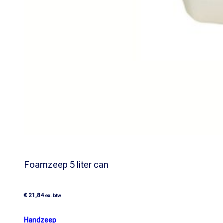
Foamzeep 5 liter can
€
21,84
ex. btw
Handzeep