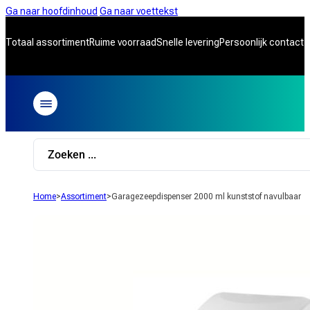
Ga naar hoofdinhoud
Ga naar voettekst
Totaal assortiment
Ruime voorraad
Snelle levering
Persoonlijk contact
Search
...
Home
>
Assortiment
>
Garagezeepdispenser 2000 ml kunststof navulbaar