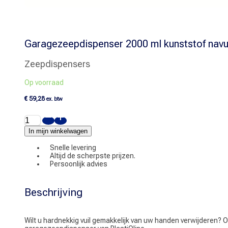
Garagezeepdispenser 2000 ml kunststof navu
Zeepdispensers
Op voorraad
€
59,28
ex. btw
Garagezeepdispenser
2000
ml
In mijn winkelwagen
kunststof
navulbaar
Snelle levering
aantal
Altijd de scherpste prijzen.
Persoonlijk advies
Beschrijving
Wilt u hardnekkig vuil gemakkelijk van uw handen verwijderen?