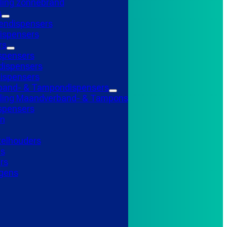
ling zonnebrand
s
endispensers
ispensers
rs
spensers
ispensers
ispensers
and- & Tampondispensers
lling Maandverband- & Tampons
ispensers
n
telhouders
ns
rs
gens