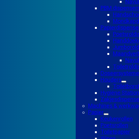
Navul
PBM dispenser
Handscho
Mondkapd
Papierdispense
Poetsroldi
Handdoekd
Jumborold
Maandverb
Navu
Toiletrold
Doseersysteme
Houders
Toiletbors
Hygiëne Statio
Zakjesdispense
Machines & werkwa
Papier
Keukenrollen
Poetsrollen
Toiletpapier
Wipes