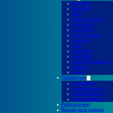
Basicline
BulkySoft
CMT
CleanShopping
Dutch Bins
Eco2Clean
Green Hygiene
HygiePole
Kiehl
MediQline
PlastiQline
PlastiQline Exlusive
Qbicline
Wanzl
Oplossingen
Afvalbeheer
Montageservice
Totaalpakketten
Voorraadbeheer
Palletvoordeel
Bezoek onze website