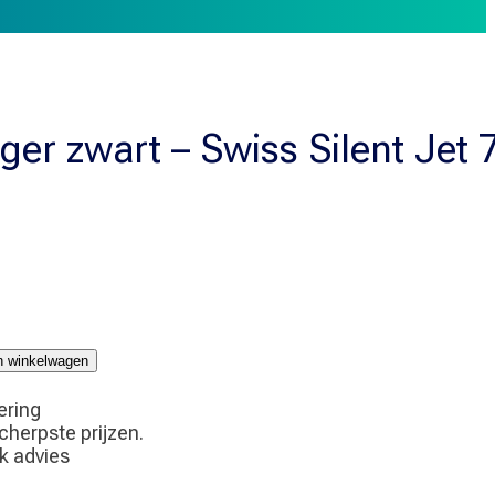
ger zwart – Swiss Silent Jet
jn winkelwagen
ering
scherpste prijzen.
jk advies