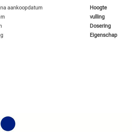
r na aankoopdatum
Hoogte
mm
vulling
m
Dosering
kg
Eigenschap