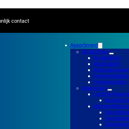
nlijk contact
Assortiment
Afvalbeheer
Afvalbakken
Afvalzakken
Afvalzakhouder
Hygiënebakken
Hygiënezakjes
Dispensers
Luchtverfrisser
Navulling l
Vloeistofdispen
Spraydisp
Zeepdispe
Zonnebran