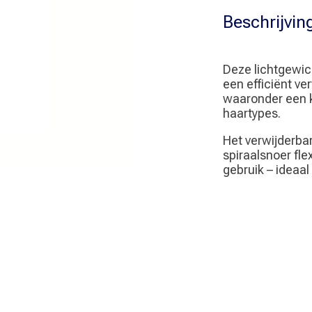
aantal
Beschrijvin
Deze lichtgewich
een efficiënt v
waaronder een k
haartypes.
Het verwijderba
spiraalsnoer flex
gebruik – ideaal