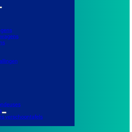
agens
elwagens
ns
llingen
Tondeuses
s
es verschoontafels