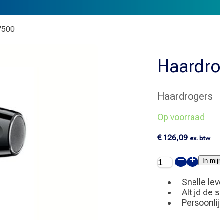
 7500
Haardro
Haardrogers
Op voorraad
€
126,09
ex. btw
Haardroger
In mi
zwart
-
Snelle lev
Swiss
Altijd de 
Silent
Persoonli
Jet
7500