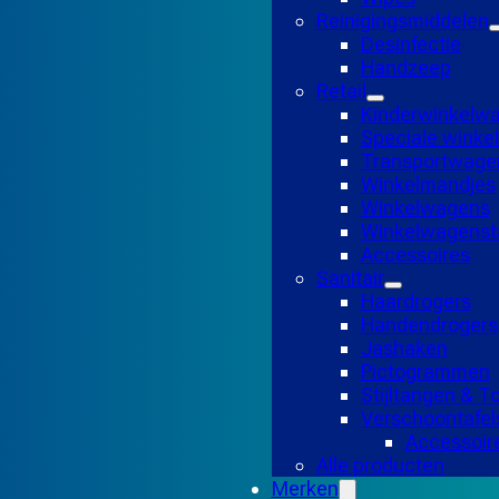
Reinigingsmiddelen
Desinfectie
Handzeep
Retail
Kinderwinkelw
Speciale wink
Transportwage
Winkelmandjes
Winkelwagens
Winkelwagensta
Accessoires
Sanitair
Haardrogers
Handendrogers
Jashaken
Pictogrammen
Stijltangen & 
Verschoontafel
Accessoir
Alle producten
Merken