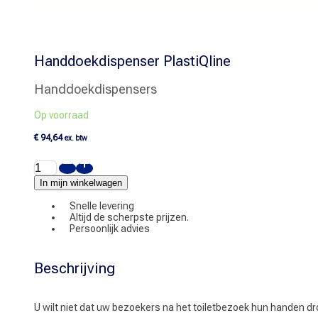
Handdoekdispenser PlastiQline
Handdoekdispensers
Op voorraad
€
94,64
ex. btw
Handdoekdispenser
PlastiQline
aantal
In mijn winkelwagen
Snelle levering
Altijd de scherpste prijzen.
Persoonlijk advies
Beschrijving
U wilt niet dat uw bezoekers na het toiletbezoek hun handen 