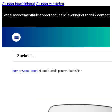
Ga naar hoofdinhoud
Ga naar voettekst
Totaal assortiment
Ruime voorraad
Snelle levering
Persoonlijk contact
Search
...
Home
>
Assortiment
>
Handdoekdispenser PlastiQline