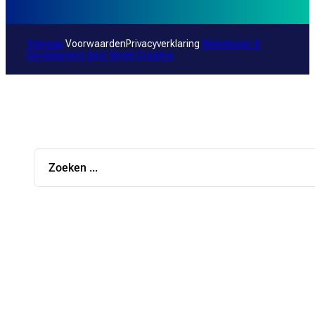
Sitemap
Voorwaarden
Privacyverklaring
Webdesign &
Development door
Singh Creative
Search
...