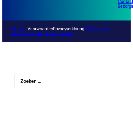
Contac
Bezorg
Sitemap
Voorwaarden
Privacyverklaring
Webdesign &
Development door
Singh Creative
Search
...