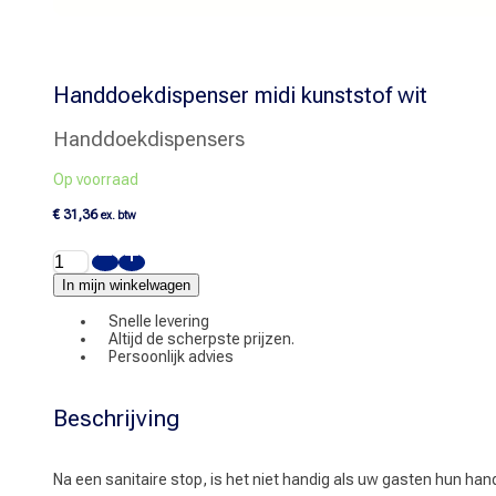
Handdoekdispenser midi kunststof wit
Handdoekdispensers
Op voorraad
€
31,36
ex. btw
Handdoekdispenser
midi
kunststof
In mijn winkelwagen
wit
aantal
Snelle levering
Altijd de scherpste prijzen.
Persoonlijk advies
Beschrijving
Na een sanitaire stop, is het niet handig als uw gasten hun 