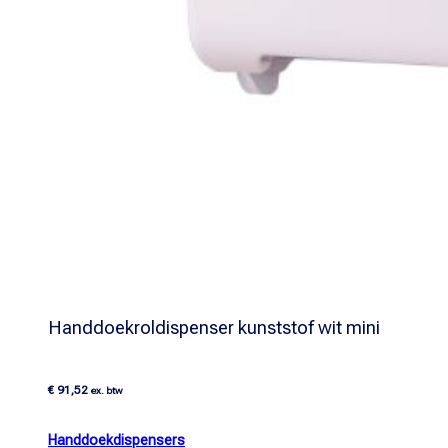
Handdoekroldispenser kunststof wit mini
€
91,52
ex. btw
Handdoekdispensers