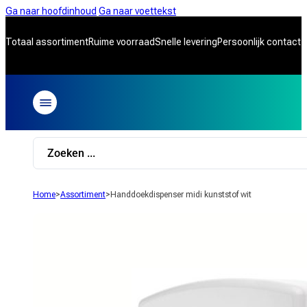
Ga naar hoofdinhoud
Ga naar voettekst
Totaal assortiment
Ruime voorraad
Snelle levering
Persoonlijk contact
Search
...
Home
>
Assortiment
>
Handdoekdispenser midi kunststof wit