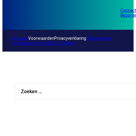
Contac
Bezorg
Sitemap
Voorwaarden
Privacyverklaring
Webdesign &
Development door
Singh Creative
Search
...