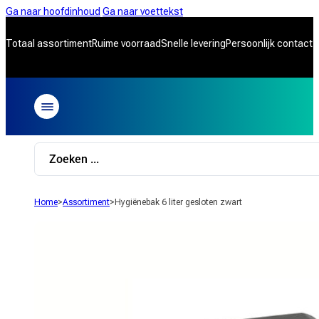
Ga naar hoofdinhoud
Ga naar voettekst
Totaal assortiment
Ruime voorraad
Snelle levering
Persoonlijk contact
Search
...
Home
>
Assortiment
>
Hygiënebak 6 liter gesloten zwart