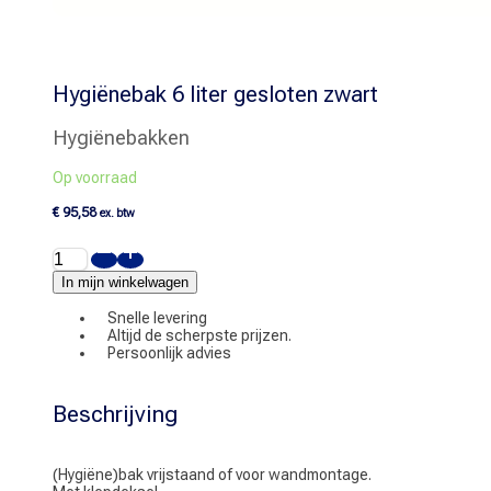
Hygiënebak 6 liter gesloten zwart
Hygiënebakken
Op voorraad
€
95,58
ex. btw
Hygiënebak
6
liter
In mijn winkelwagen
gesloten
zwart
Snelle levering
aantal
Altijd de scherpste prijzen.
Persoonlijk advies
Beschrijving
(Hygiëne)bak vrijstaand of voor wandmontage.