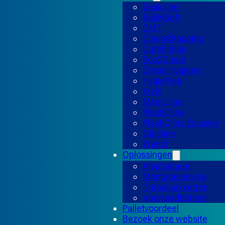
Basicline
BulkySoft
CMT
CleanShopping
Dutch Bins
Eco2Clean
Green Hygiene
HygiePole
Kiehl
MediQline
PlastiQline
PlastiQline Exlusive
Qbicline
Wanzl
Oplossingen
Afvalbeheer
Montageservice
Totaalpakketten
Voorraadbeheer
Palletvoordeel
Bezoek onze website