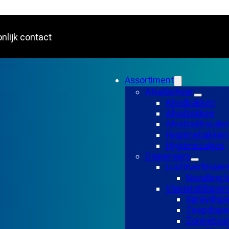
nlijk contact
Assortiment
Afvalbeheer
Afvalbakken
Afvalzakken
Afvalzakhouder
Hygiënebakken
Hygiënezakjes
Dispensers
Luchtverfrisser
Navulling l
Vloeistofdispen
Spraydisp
Zeepdispe
Zonnebran