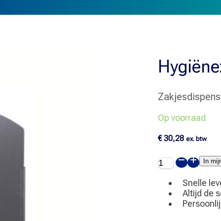
Hygiëne
Zakjesdispens
Op voorraad
€
30,28
ex. btw
Hygiënezakjesh
In mi
RVS
aantal
Snelle lev
Altijd de 
Persoonli