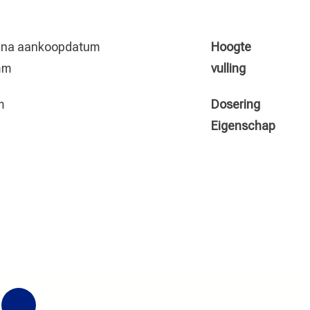
r na aankoopdatum
Hoogte
mm
vulling
m
Dosering
g
Eigenschap