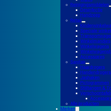
Reinigingsmiddelen
Desinfectie
Handzeep
Retail
Kinderwinkelw
Speciale wink
Transportwage
Winkelmandjes
Winkelwagens
Winkelwagensta
Accessoires
Sanitair
Haardrogers
Handendrogers
Jashaken
Pictogrammen
Stijltangen & 
Verschoontafel
Accessoir
Alle producten
Merken