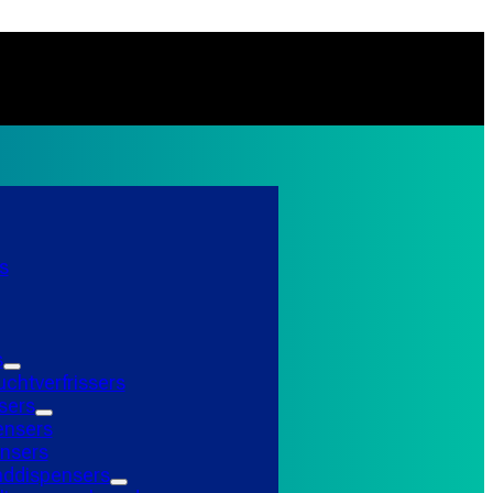
s
s
uchtverfrissers
sers
ensers
nsers
ddispensers