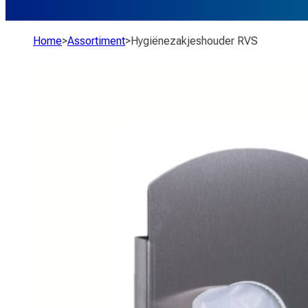
Home
>
Assortiment
>
Hygiënezakjeshouder RVS