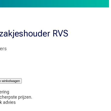
zakjeshouder RVS
ers
ouder
jn winkelwagen
ering
scherpste prijzen.
jk advies