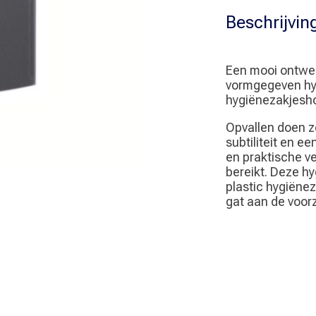
Beschrijvin
Een mooi ontwerp
vormgegeven hyg
hygiënezakjesho
Opvallen doen ze
subtiliteit en e
en praktische v
bereikt. Deze h
plastic hygiëne
gat aan de voorz