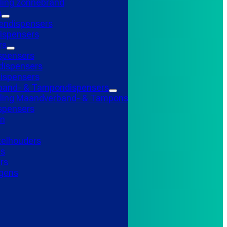
ling zonnebrand
s
endispensers
ispensers
rs
spensers
ispensers
ispensers
and- & Tampondispensers
lling Maandverband- & Tampons
ispensers
n
telhouders
ns
rs
gens