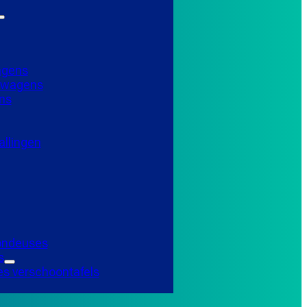
agens
elwagens
ns
llingen
Tondeuses
s
es verschoontafels