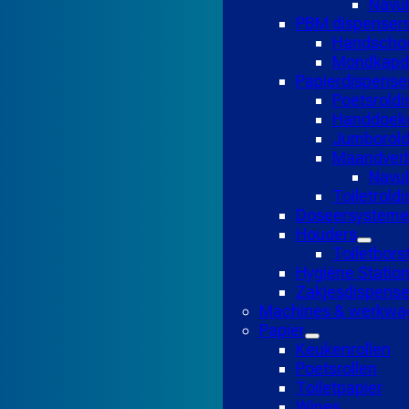
Navul
PBM dispenser
Handscho
Mondkapd
Papierdispense
Poetsroldi
Handdoekd
Jumborold
Maandverb
Navu
Toiletrold
Doseersysteme
Houders
Toiletbors
Hygiëne Statio
Zakjesdispense
Machines & werkwa
Papier
Keukenrollen
Poetsrollen
Toiletpapier
Wipes