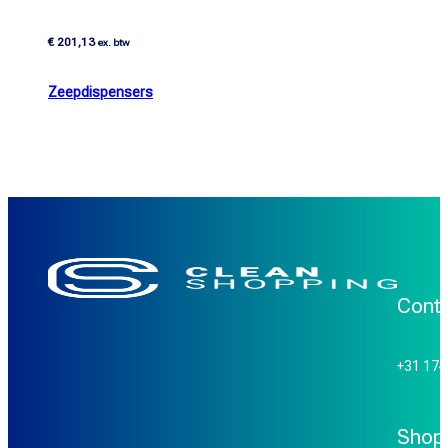
€
201,13
ex. btw
Zeepdispensers
Cont
+31 17
Shop