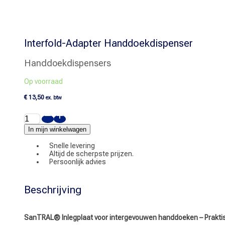
Interfold-Adapter Handdoekdispenser
Handdoekdispensers
Op voorraad
€
13,50
ex. btw
Interfold-
Adapter
Handdoekdispenser
In mijn winkelwagen
aantal
Snelle levering
Altijd de scherpste prijzen.
Persoonlijk advies
Beschrijving
SanTRAL® Inlegplaat voor intergevouwen handdoeken – Prakti