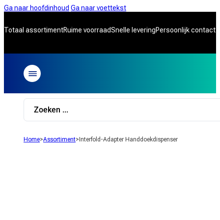
Ga naar hoofdinhoud
Ga naar voettekst
Totaal assortiment
Ruime voorraad
Snelle levering
Persoonlijk contact
Search
...
Home
>
Assortiment
>
Interfold-Adapter Handdoekdispenser