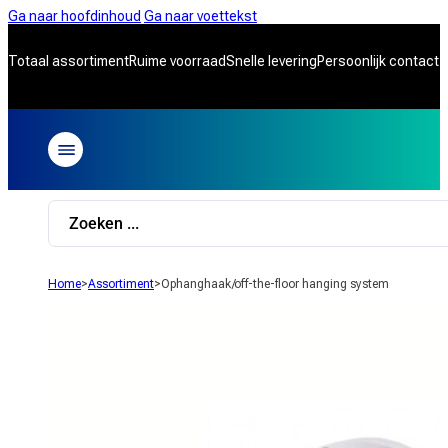
Ga naar hoofdinhoud
Ga naar voettekst
Totaal assortiment
Ruime voorraad
Snelle levering
Persoonlijk contact
Search
...
Home
>
Assortiment
>
Ophanghaak/off-the-floor hanging system