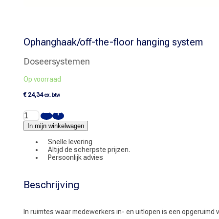
Ophanghaak/off-the-floor hanging system
Doseersystemen
Op voorraad
€
24,34
ex. btw
Ophanghaak/off-
the-
floor
In mijn winkelwagen
hanging
system
Snelle levering
aantal
Altijd de scherpste prijzen.
Persoonlijk advies
Beschrijving
In ruimtes waar medewerkers in- en uitlopen is een opgeruimd v