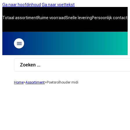
Ga naar hoofdinhoud
Ga naar voettekst
Totaal assortiment
Ruime voorraad
Snelle levering
Persoonlijk contact
Search
...
Home
>
Assortiment
>
Poetsrolhouder midi