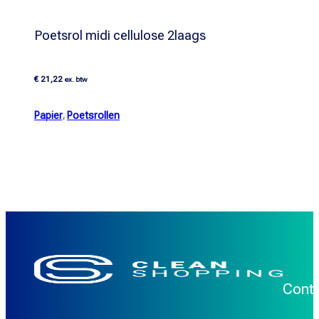
Poetsrol midi cellulose 2laags
€
21,22
ex. btw
Papier
,
Poetsrollen
Cont