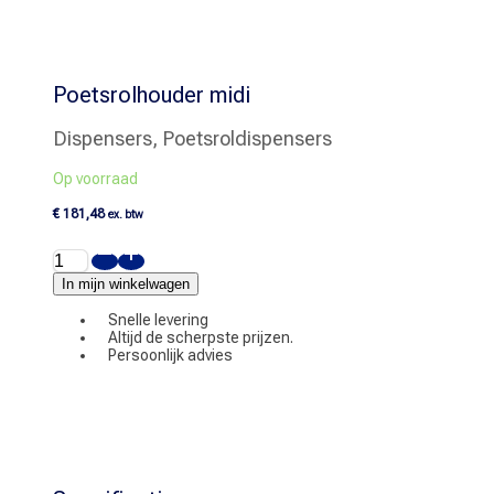
Poetsrolhouder midi
Dispensers, Poetsroldispensers
Op voorraad
€
181,48
ex. btw
Poetsrolhouder
midi
aantal
In mijn winkelwagen
Snelle levering
Altijd de scherpste prijzen.
Persoonlijk advies