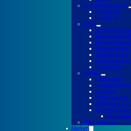
Reinigingsmiddelen
Desinfectie
Handzeep
Retail
Kinderwinkelw
Speciale wink
Transportwage
Winkelmandjes
Winkelwagens
Winkelwagensta
Accessoires
Sanitair
Haardrogers
Handendrogers
Jashaken
Pictogrammen
Stijltangen & 
Verschoontafel
Accessoir
Alle producten
Merken