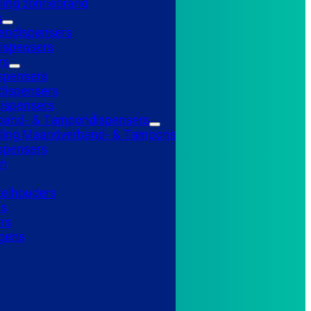
ling zonnebrand
s
endispensers
ispensers
rs
spensers
ispensers
ispensers
and- & Tampondispensers
lling Maandverband- & Tampons
ispensers
n
telhouders
ns
rs
gens