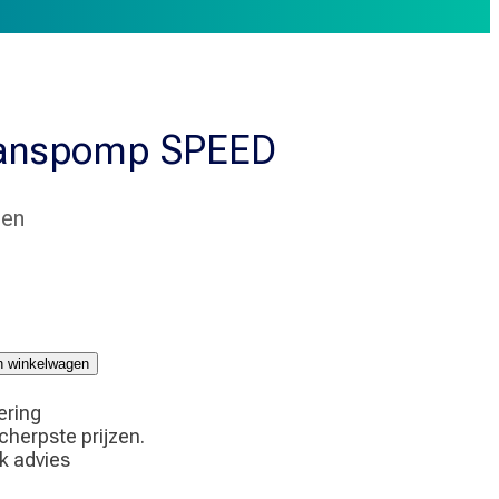
lanspomp SPEED
men
p
jn winkelwagen
ering
scherpste prijzen.
jk advies