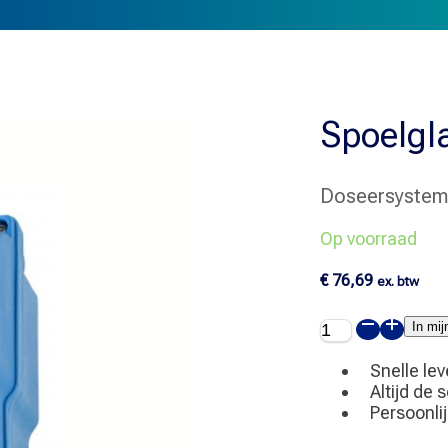
Spoelg
Doseersyste
Op voorraad
€
76,69
ex. btw
Spoelglanspom
In mi
SPEED
aantal
Snelle lev
Altijd de 
Persoonli