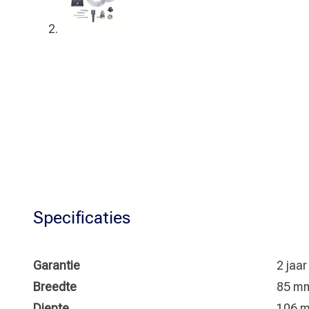
Specificaties
Garantie
2 jaa
Breedte
85 m
Diepte
106 