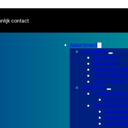
nlijk contact
Assortiment
Afvalbeheer
Afvalbakken
Afvalzakken
Afvalzakhouder
Hygiënebakken
Hygiënezakjes
Dispensers
Luchtverfrisser
Navulling l
Vloeistofdispen
Spraydisp
Zeepdispe
Zonnebran