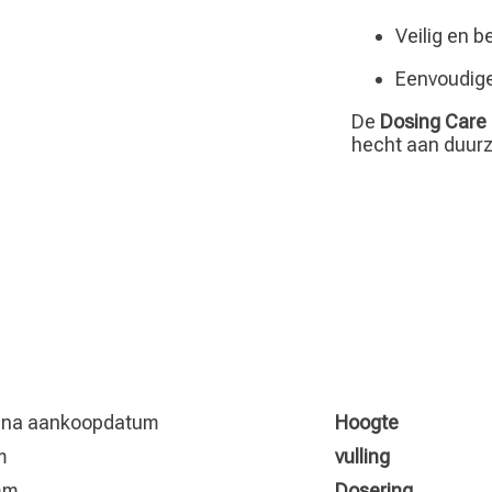
Veilig en b
Eenvoudige 
De
Dosing Care
hecht aan duurz
r na aankoopdatum
Hoogte
m
vulling
mm
Dosering