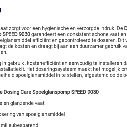
g
aat zorgt voor een hygiënische en verzorgde indruk. De
D
p SPEED 9030
garandeert een consistent schone vaat en
elglansmiddel efficiënt en gecontroleerd te doseren. Dit
laagt de kosten en draagt bij aan een duurzamer gebruik v
len.
g in gebruik, kostenefficiënt en eenvoudig te installeren d
stallatiekit. Het doseringssysteem maakt het mogelijk o
lheid spoelglansmiddel in te stellen, afgestemd op de 
de Dosing Care Spoelglanspomp SPEED 9030
e en glanzende vaat
osering van spoelglansmiddel
 milieubesparend