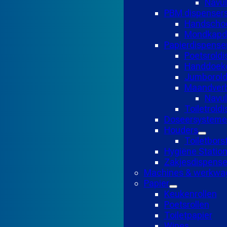
Navul
PBM dispenser
Handscho
Mondkapd
Papierdispense
Poetsroldi
Handdoekd
Jumborold
Maandverb
Navu
Toiletrold
Doseersysteme
Houders
Toiletbors
Hygiëne Statio
Zakjesdispense
Machines & werkwa
Papier
Keukenrollen
Poetsrollen
Toiletpapier
Wipes