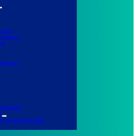
agens
elwagens
ns
llingen
Tondeuses
s
es verschoontafels