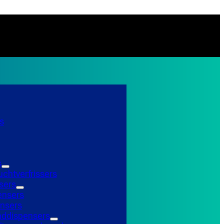
s
s
uchtverfrissers
sers
ensers
nsers
ddispensers