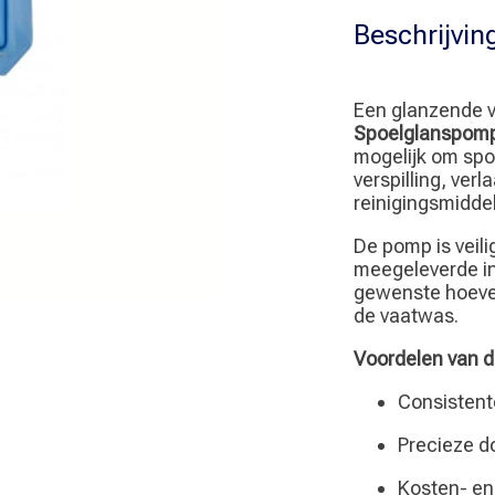
Beschrijvin
Een glanzende v
Spoelglanspom
mogelijk om spo
verspilling, ver
reinigingsmidde
De pomp is veili
meegeleverde in
gewenste hoevee
de vaatwas.
Voordelen van 
Consistent
Precieze d
Kosten- en