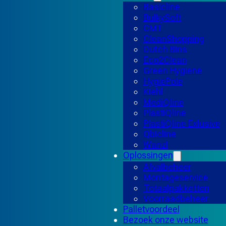
Basicline
BulkySoft
CMT
CleanShopping
Dutch Bins
Eco2Clean
Green Hygiene
HygiePole
Kiehl
MediQline
PlastiQline
PlastiQline Exlusive
Qbicline
Wanzl
Oplossingen
Afvalbeheer
Montageservice
Totaalpakketten
Voorraadbeheer
Palletvoordeel
Bezoek onze website