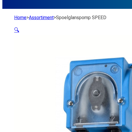
Home
>
Assortiment
>
Spoelglanspomp SPEED
🔍