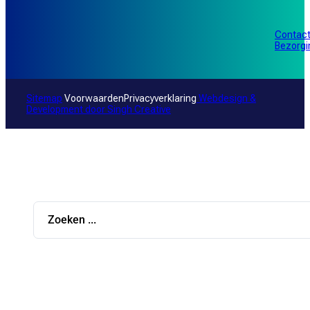
Contac
Bezorg
Sitemap
Voorwaarden
Privacyverklaring
Webdesign &
Development door
Singh Creative
Search
...