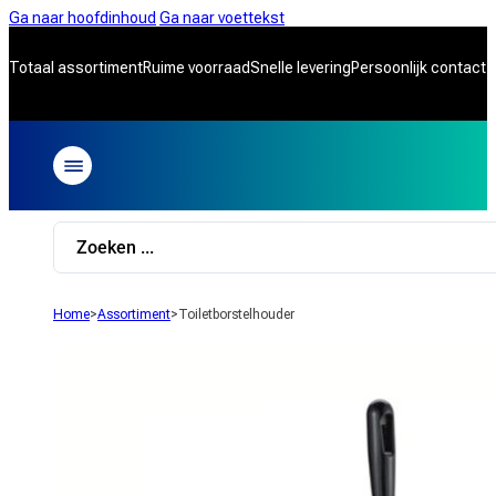
Ga naar hoofdinhoud
Ga naar voettekst
Totaal assortiment
Ruime voorraad
Snelle levering
Persoonlijk contact
Search
...
Home
>
Assortiment
>
Toiletborstelhouder