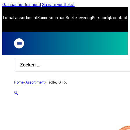
Ga naar hoofdinhoud
Ga naar voettekst
Totaal assortiment
Ruime voorraad
Snelle levering
Persoonlijk contact
Search
...
Home
>
Assortiment
>
Trolley GT60
🔍