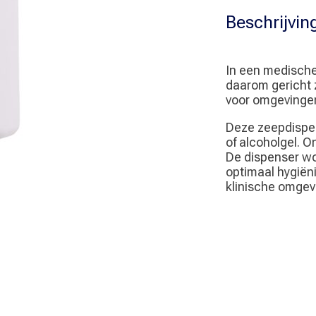
Beschrijvin
In een medische
daarom gericht 
voor omgevingen
Deze zeepdispen
of alcoholgel. 
De dispenser wo
optimaal hygiën
klinische omgev