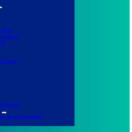
agens
elwagens
ns
llingen
Tondeuses
s
es verschoontafels