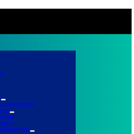
s
s
uchtverfrissers
sers
ensers
nsers
ddispensers