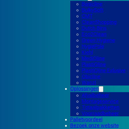
Basicline
BulkySoft
CMT
CleanShopping
Dutch Bins
Eco2Clean
Green Hygiene
HygiePole
Kiehl
MediQline
PlastiQline
PlastiQline Exlusive
Qbicline
Wanzl
Oplossingen
Afvalbeheer
Montageservice
Totaalpakketten
Voorraadbeheer
Palletvoordeel
Bezoek onze website