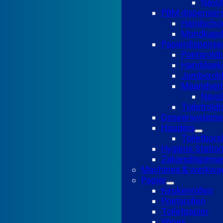
Navul
PBM dispenser
Handscho
Mondkapd
Papierdispense
Poetsroldi
Handdoekd
Jumborold
Maandverb
Navu
Toiletrold
Doseersysteme
Houders
Toiletbors
Hygiëne Statio
Zakjesdispense
Machines & werkwa
Papier
Keukenrollen
Poetsrollen
Toiletpapier
Wipes