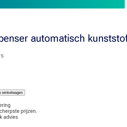
penser automatisch kunststof
rs
jn winkelwagen
ering
scherpste prijzen.
jk advies