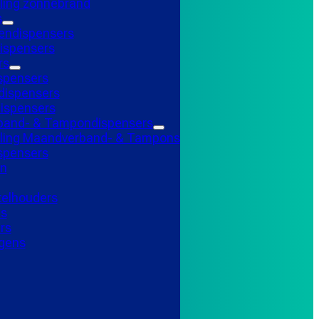
ling zonnebrand
s
endispensers
ispensers
rs
spensers
ispensers
ispensers
and- & Tampondispensers
lling Maandverband- & Tampons
ispensers
n
telhouders
ns
rs
gens