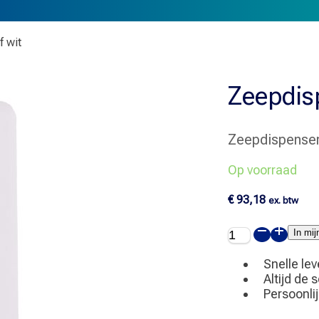
f wit
Zeepdis
Zeepdispense
Op voorraad
€
93,18
ex. btw
Zeepdispenser
In mi
automatisch
kunststof
Snelle lev
wit
Altijd de 
aantal
Persoonli