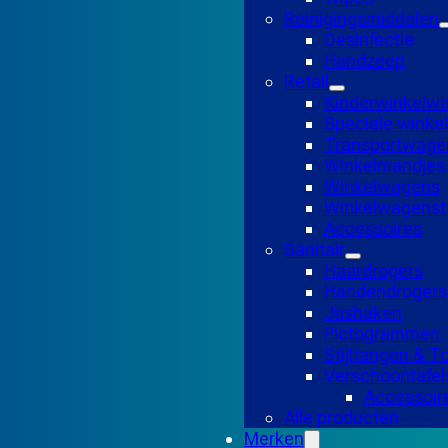
Reinigingsmiddelen
Desinfectie
Handzeep
Retail
Kinderwinkelw
Speciale wink
Transportwage
Winkelmandjes
Winkelwagens
Winkelwagensta
Accessoires
Sanitair
Haardrogers
Handendrogers
Jashaken
Pictogrammen
Stijltangen & 
Verschoontafel
Accessoir
Alle producten
Merken