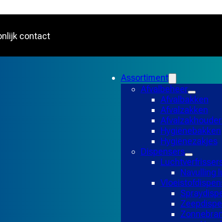
nlijk contact
Assortiment
Afvalbeheer
Afvalbakken
Afvalzakken
Afvalzakhouder
Hygiënebakken
Hygiënezakjes
Dispensers
Luchtverfrisser
Navulling l
Vloeistofdispen
Spraydisp
Zeepdispe
Zonnebran