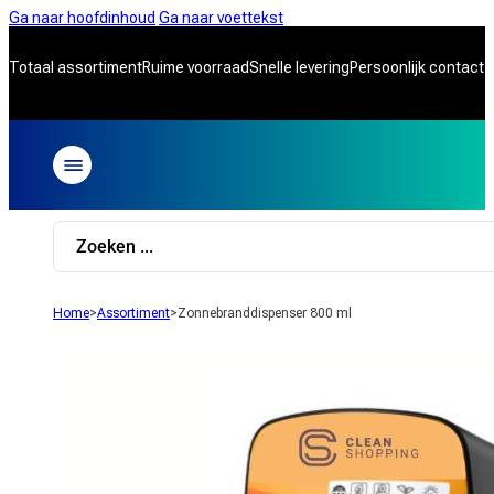
Ga naar hoofdinhoud
Ga naar voettekst
Totaal assortiment
Ruime voorraad
Snelle levering
Persoonlijk contact
Search
...
Home
>
Assortiment
>
Zonnebranddispenser 800 ml