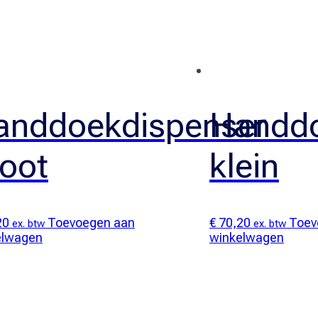
anddoekdispenser
Handdo
root
klein
20
Toevoegen aan
€
70,20
Toev
ex. btw
ex. btw
elwagen
winkelwagen