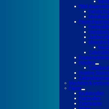
Navul
PBM dispenser
Handscho
Mondkapd
Papierdispense
Poetsroldi
Handdoekd
Jumborold
Maandverb
Navu
Toiletrold
Doseersysteme
Houders
Toiletbors
Hygiëne Statio
Zakjesdispense
Machines & werkwa
Papier
Keukenrollen
Poetsrollen
Toiletpapier
Wipes