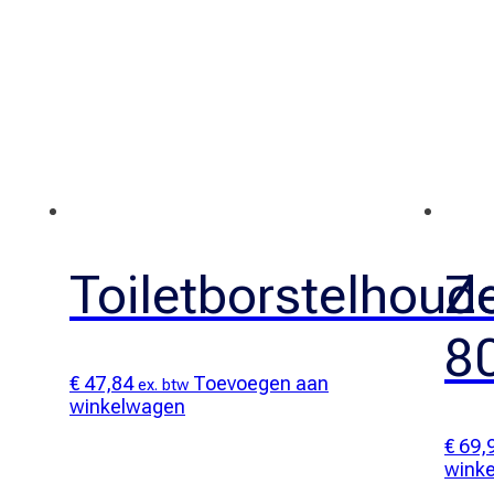
Toiletborstelhoud
Z
8
€
47,84
Toevoegen aan
ex. btw
winkelwagen
€
69,
wink