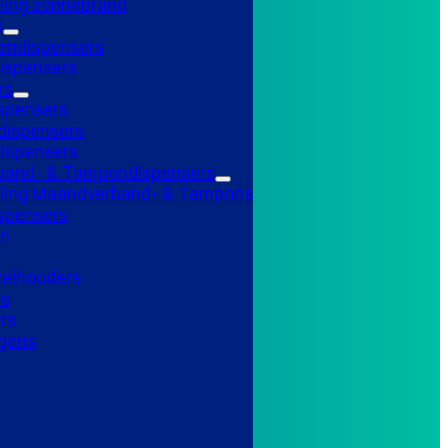
ling zonnebrand
s
endispensers
ispensers
rs
spensers
ispensers
ispensers
and- & Tampondispensers
lling Maandverband- & Tampons
ispensers
n
telhouders
ns
rs
gens