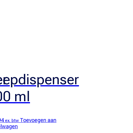
er
eepdispenser
00 ml
94
Toevoegen aan
ex. btw
elwagen