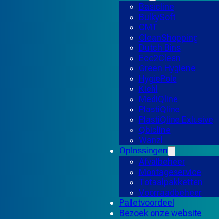
Basicline
BulkySoft
CMT
CleanShopping
Dutch Bins
Eco2Clean
Green Hygiene
HygiePole
Kiehl
MediQline
PlastiQline
PlastiQline Exlusive
Qbicline
Wanzl
Oplossingen
Afvalbeheer
Montageservice
Totaalpakketten
Voorraadbeheer
Palletvoordeel
Bezoek onze website