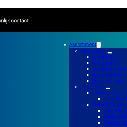
nlijk contact
Assortiment
Afvalbeheer
Afvalbakken
Afvalzakken
Afvalzakhouder
Hygiënebakken
Hygiënezakjes
Dispensers
Luchtverfrisser
Navulling l
Vloeistofdispen
Spraydisp
Zeepdispe
Zonnebran