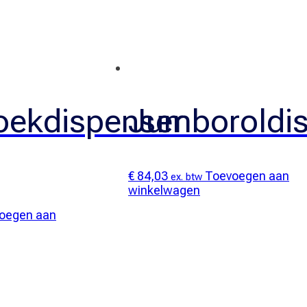
ekdispenser
Jumboroldi
€
84,03
Toevoegen aan
ex. btw
winkelwagen
oegen aan