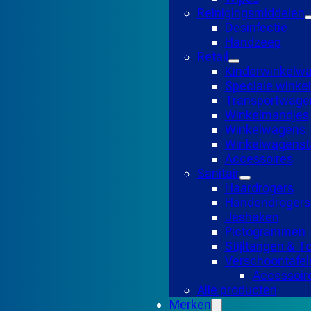
Reinigingsmiddelen
Desinfectie
Handzeep
Retail
Kinderwinkelw
Speciale wink
Transportwage
Winkelmandjes
Winkelwagens
Winkelwagensta
Accessoires
Sanitair
Haardrogers
Handendrogers
Jashaken
Pictogrammen
Stijltangen & 
Verschoontafel
Accessoir
Alle producten
Merken