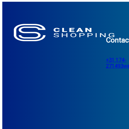
Contac
+31 174-
271493
we