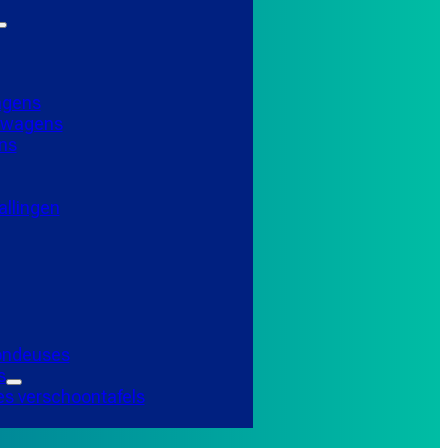
agens
elwagens
ns
llingen
Tondeuses
s
es verschoontafels