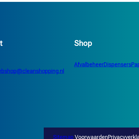
t
Shop
Afvalbeheer
Dispensers
Pap
bshop@cleanshopping.nl
Sitemap
Voorwaarden
Privacyverkl