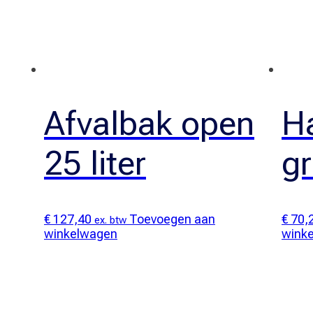
Afvalbak open
H
25 liter
g
€
127,40
Toevoegen aan
€
70,
ex. btw
winkelwagen
wink