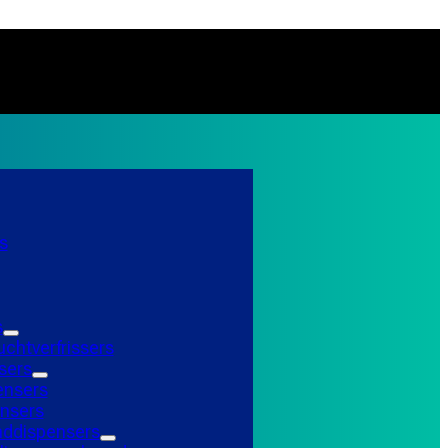
s
s
uchtverfrissers
sers
ensers
nsers
ddispensers