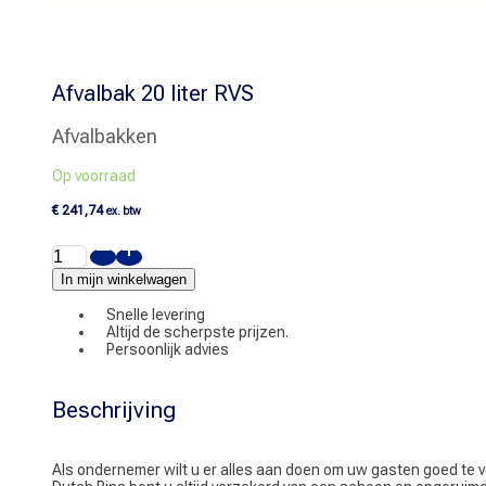
Afvalbak 20 liter RVS
Afvalbakken
Op voorraad
€
241,74
ex. btw
Afvalbak
20
liter
In mijn winkelwagen
RVS
aantal
Snelle levering
Altijd de scherpste prijzen.
Persoonlijk advies
Beschrijving
Als ondernemer wilt u er alles aan doen om uw gasten goed te ve