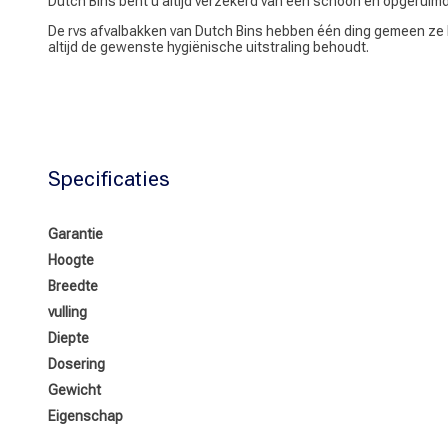
Dutch Bins bent u altijd verzekerd van een schoon en opgeruimd 
De rvs afvalbakken van Dutch Bins hebben één ding gemeen ze k
altijd de gewenste hygiënische uitstraling behoudt.
Specificaties
Garantie
Hoogte
Breedte
vulling
Diepte
Dosering
Gewicht
Eigenschap