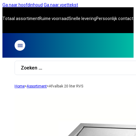
Ga naar hoofdinhoud
Ga naar voettekst
Totaal assortiment
Ruime voorraad
Snelle levering
Persoonlijk contact
Search
...
Home
>
Assortiment
>
Afvalbak 20 liter RVS