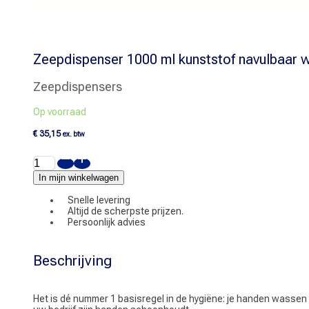
Zeepdispenser 1000 ml kunststof navulbaar w
Zeepdispensers
Op voorraad
€
35,15
ex. btw
Zeepdispenser
1000
ml
In mijn winkelwagen
kunststof
navulbaar
Snelle levering
wit
Altijd de scherpste prijzen.
aantal
Persoonlijk advies
Beschrijving
Het is dé nummer 1 basisregel in de hygiëne: je handen wassen