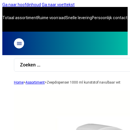
Ga naar hoofdinhoud
Ga naar voettekst
Totaal assortiment
Ruime voorraad
Snelle levering
Persoonlijk contact
Search
...
Home
>
Assortiment
>
Zeepdispenser 1000 ml kunststof navulbaar wit