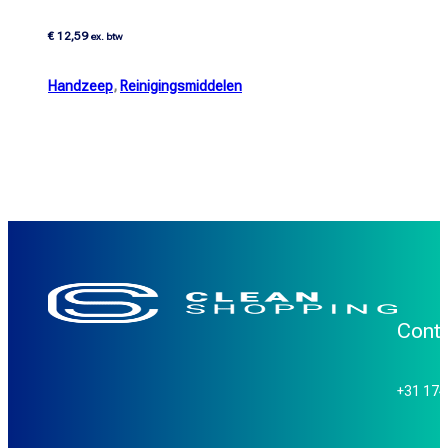
€
12,59
ex. btw
Handzeep
,
Reinigingsmiddelen
Cont
+31 17