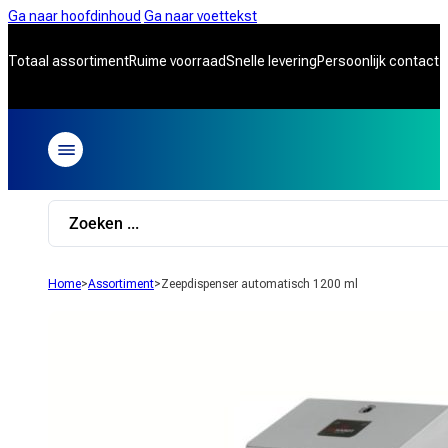
Ga naar hoofdinhoud
Ga naar voettekst
Totaal assortiment
Ruime voorraad
Snelle levering
Persoonlijk contact
Search
...
Home
>
Assortiment
>
Zeepdispenser automatisch 1200 ml