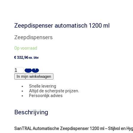
Zeepdispenser automatisch 1200 ml
Zeepdispensers
Op voorraad
€
332,96
ex. btw
Zeepdispenser
automatisch
1200
In mijn winkelwagen
ml
aantal
Snelle levering
Altijd de scherpste prijzen.
Persoonlijk advies
Beschrijving
SanTRAL Automatische Zeepdispenser 1200 ml – Stijlvol en Hy